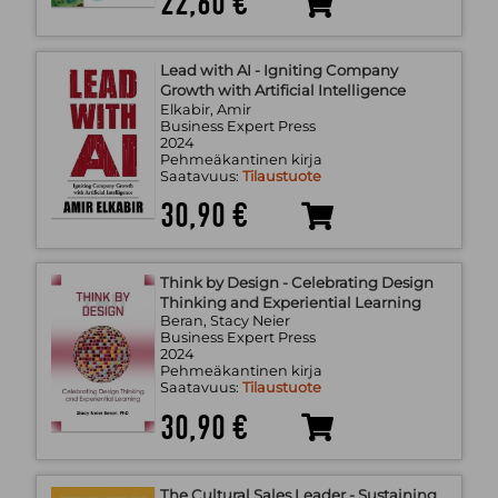
22,60 €
Lead with AI - Igniting Company
Growth with Artificial Intelligence
Elkabir, Amir
Business Expert Press
2024
Pehmeäkantinen kirja
Saatavuus:
Tilaustuote
30,90 €
Think by Design - Celebrating Design
Thinking and Experiential Learning
Beran, Stacy Neier
Business Expert Press
2024
Pehmeäkantinen kirja
Saatavuus:
Tilaustuote
30,90 €
The Cultural Sales Leader - Sustaining