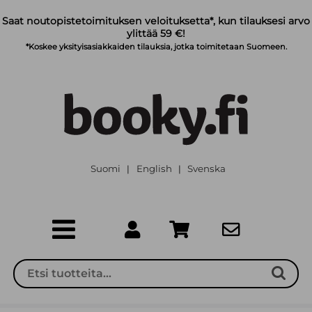
Siirry pääsisältöön
Saat noutopistetoimituksen veloituksetta*, kun tilauksesi arvo
ylittää 59 €!
*Koskee yksityisasiakkaiden tilauksia, jotka toimitetaan Suomeen.
Suomi
English
Svenska
|
|