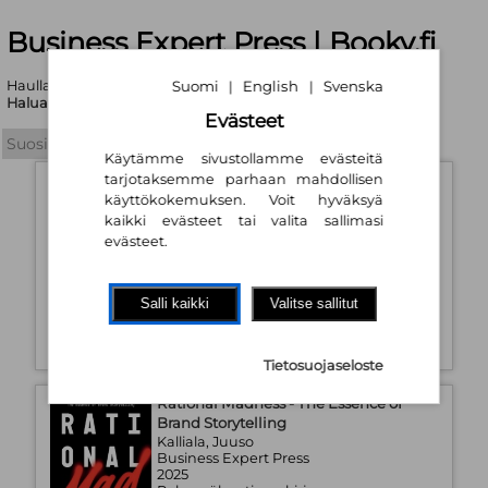
Business Expert Press | Booky.fi
Suomi
English
Svenska
Haullasi löytyi yhteensä 1589 tuotetta
|
|
Haluatko tarkentaa hakukriteerejä?
Evästeet
Käytämme sivustollamme evästeitä
tarjotaksemme parhaan mahdollisen
Enterprise Architecture - Your Guide to
Organizational Transformation
käyttökokemuksen. Voit hyväksyä
kaikki evästeet tai valita sallimasi
Niemi, Eetu
Business Expert Press
evästeet.
2025
Pehmeäkantinen kirja
Saatavuus:
Tilaustuote
Salli kaikki
Valitse sallitut
30,90 €
Tietosuojaseloste
Rational Madness - The Essence of
Brand Storytelling
Kalliala, Juuso
Business Expert Press
2025