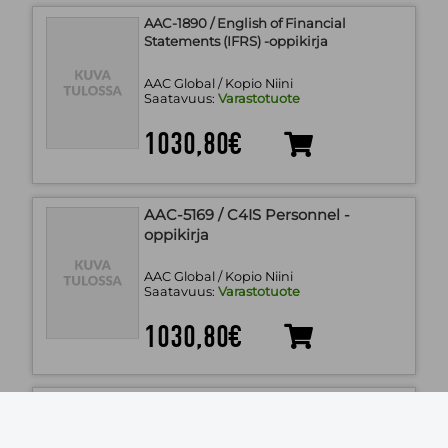
AAC-1890 / English of Financial
Statements (IFRS) -oppikirja
AAC Global / Kopio Niini
Saatavuus:
Varastotuote
1030,80€
AAC-5169 / C4IS Personnel -
oppikirja
AAC Global / Kopio Niini
Saatavuus:
Varastotuote
1030,80€
AAC-4801 / Service på svenska (RFS) -
oppikirja