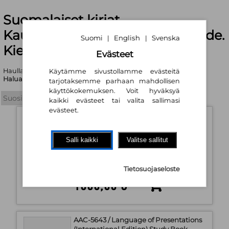
Suomalaiset kirjat,
Kaunokirjallisuus. Kirjallisuustiede.
Suomi
English
Svenska
|
|
Kielitiede | Booky.fi
Evästeet
Haullasi löytyi yhteensä 309 tuotetta
Käytämme sivustollamme evästeitä
Haluatko tarkentaa hakukriteerejä?
tarjotaksemme parhaan mahdollisen
käyttökokemuksen. Voit hyväksyä
kaikki evästeet tai valita sallimasi
evästeet.
AAC-4983 / Insurance Business for
Advanced Insurance Examination -
oppikirja
Salli kaikki
Valitse sallitut
AAC Global / Kopio Niini
Saatavuus:
Varastotuote
Tietosuojaseloste
1030,80 €
AAC-5643 / Language of Presentations