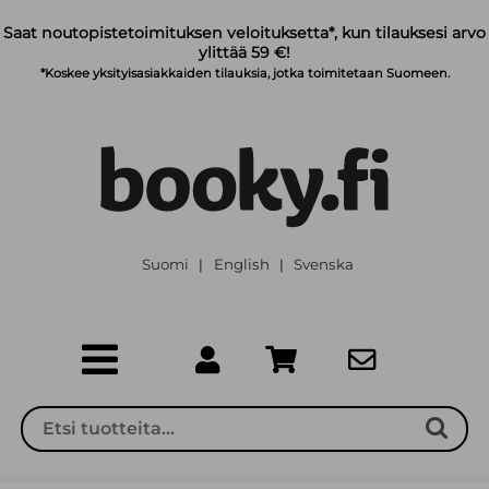
Siirry pääsisältöön
Saat noutopistetoimituksen veloituksetta*, kun tilauksesi arvo
ylittää 59 €!
*Koskee yksityisasiakkaiden tilauksia, jotka toimitetaan Suomeen.
Suomi
English
Svenska
|
|