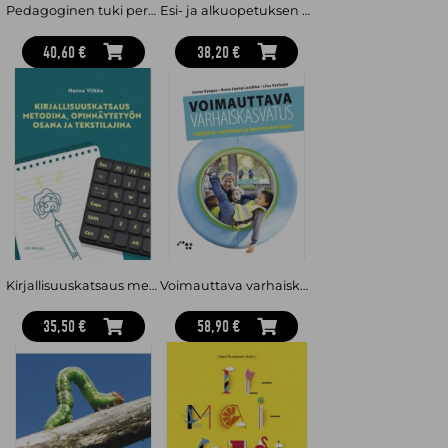
Pedagoginen tuki perusopetuksessa ja toisella asteella
Esi- ja alkuopetuksen käsikirja
40,60 €
38,20 €
Kirjallisuuskatsaus metodina, opinnäytetyön osana ja tekstilajina
Voimauttava varhaiskasvatus : Leikkivä, osallinen ja hyvinvoiva lapsi
35,50 €
58,90 €