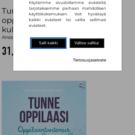
Käytämme sivustollamme evästeitä
Tunne oppilaasi :
tarjotaksemme parhaan mahdollisen
käyttökokemuksen. Voit hyväksyä
oppilaantuntemus opetuksen
kaikki evästeet tai valita sallimasi
evästeet.
kulmakivenä
Anssi Roiha (toim.)
,
Jerker Polso (toim.)
Salli kaikki
Valitse sallitut
31,80 €
Tietosuojaseloste