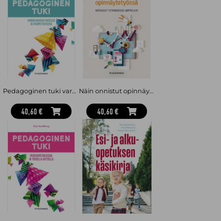
1.-6. luokkien rehtorina.
Muut kirjoittajat ovat lukujensa teemoihin erikoistuneita
kokeneita opettajia, tutkijoita ja kasvatusalan ammattilaisia.
Pedagoginen tuki varhaiskasvatuksessa ja esiopetuksessa
Näin onnistut opinnäytetyössä : ratkaisut tutkimuksen umpikujiin
40,60 €
40,60 €