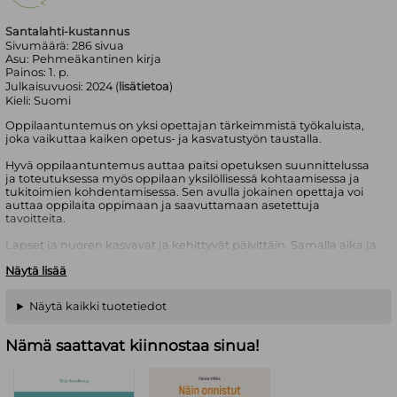
Santalahti-kustannus
Sivumäärä:
286
sivua
Asu:
Pehmeäkantinen kirja
Painos:
1. p.
Julkaisuvuosi:
2024 (
lisätietoa
)
Kieli:
Suomi
Oppilaantuntemus on yksi opettajan tärkeimmistä työkaluista,
joka vaikuttaa kaiken opetus- ja kasvatustyön taustalla.
Hyvä oppilaantuntemus auttaa paitsi opetuksen suunnittelussa
ja toteutuksessa myös oppilaan yksilöllisessä kohtaamisessa ja
tukitoimien kohdentamisessa. Sen avulla jokainen opettaja voi
auttaa oppilaita oppimaan ja saavuttamaan asetettuja
tavoitteita.
Lapset ja nuoren kasvavat ja kehittyvät päivittäin. Samalla aika ja
tila oppilaan yksilölliseen kohtaamiseen koulumaailmassa tuntuu
Näytä lisää
vähenevän. Tämä teos tarjoaa opettajille kokonaiskuvan
oppilaantuntemukseen vaikuttavista tekijöistä ja konkreettisia
keinoja, joilla oppilaantuntemusta voi kartuttaa.
Näytä kaikki tuotetiedot
Anssi Roiha on koulutukseltaan erityisluokanopettaja ja
englannin aineenopettaja. Hän työskentelee erityispedagogiikan
Nämä saattavat kiinnostaa sinua!
yliopistonlehtorina Jyväskylän yliopistossa.
Jerker Polso on koulutukseltaan erityisopettaja ja luokanopettaja.
Hän työskentelee Jyväskylän normaalikoulussa perusopetuksen