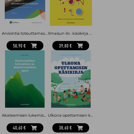
Arviointia toteuttamassa : näkökulmia monipuoliseen oppimisen arviointiin
Ilmaisun ilo : käsikirja 0–8-vuotiaiden taito- ja taidekasvatukseen
58,90 €
39,80 €
Akateemisen lukemisen ja kirjoittamisen opas
Ulkona opettamisen käsikirja
40,60 €
38,60 €