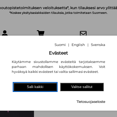
noutopistetoimituksen veloituksetta*, kun tilauksesi arvo ylittää
*Koskee yksityisasiakkaiden tilauksia, jotka toimitetaan Suomeen.
IRJAUDU
OSTOSKORI
TILAA UUTISKIRJE
Suomi
English
Svenska
|
|
Evästeet
Käytämme sivustollamme evästeitä tarjotaksemme
parhaan mahdollisen käyttökokemuksen. Voit
hyväksyä kaikki evästeet tai valita sallimasi evästeet.
Harry Styles - AS I
elämäkerta
Salli kaikki
Valitse sallitut
Carolyn McHugh
Tietosuojaseloste
24,80 €