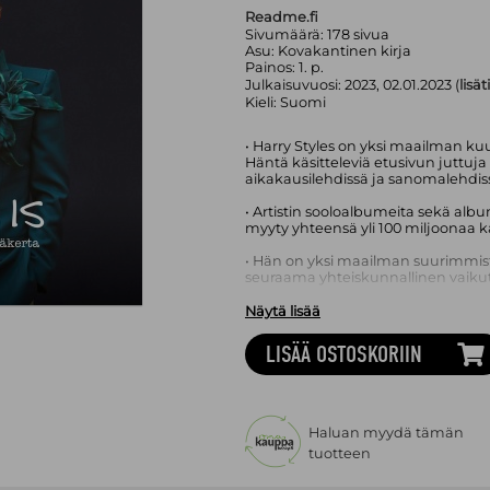
Readme.fi
Sivumäärä:
178
sivua
Asu:
Kovakantinen kirja
Painos:
1. p.
Julkaisuvuosi:
2023, 02.01.2023 (
lisä
Kieli:
Suomi
• Harry Styles on yksi maailman ku
Häntä käsitteleviä etusivun juttuj
aikakausilehdissä ja sanomalehdiss
• Artistin sooloalbumeita sekä alb
myyty yhteensä yli 100 miljoonaa k
• Hän on yksi maailman suurimmist
seuraama yhteiskunnallinen vaikut
• Stylesilla on Instagramissa yli 35 
Näytä lisää
• Hän on paitsi äärettömän menes
LISÄÄ OSTOSKORIIN
nousussa myös näyttelijänä.
Harry Styles on englantilainen laula
muusikon uransa käynnistyi vuonna 2
sooloartistina brittiläiseen The X Fa
Haluan myydä tämän
putosi kilpailusta melko aikaisessa
tuotteen
muodostaa hänestä ja muutamasta
yhtyeen nimeltä One Direction, jost