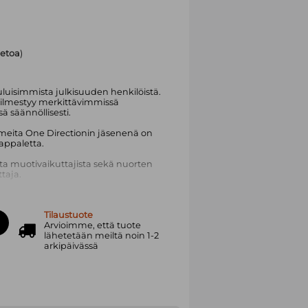
tietoa
)
uluisimmista julkisuuden henkilöistä.
a ilmestyy merkittävimmissä
ä säännöllisesti.
umeita One Directionin jäsenenä on
appaletta.
a muotivaikuttajista sekä nuorten
taja.
miljoonaa seuraajaa.
Tilaustuote
tynyt muusikko, hänen uransa on
Arvioimme, että tuote
lähetetään meiltä noin 1-2
arkipäivässä
ja, lauluntekijä ja näyttelijä. Hänen
010, jolloin hän osallistui
ctor -laulukilpailuun. Vaikka Styles
 vaiheessa, tuomaristo päätti
 muusta pudonneesta kilpailijasta
a tuli yksi kaikkien aikojen