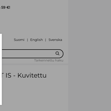
 59 €!
Suomi
English
Svenska
|
|
Tarkennettu haku
T IS - Kuvitettu