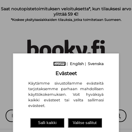
Siirry pääsisältöön
Saat noutopistetoimituksen veloituksetta*, kun tilauksesi arvo
ylittää 59 €!
*Koskee yksityisasiakkaiden tilauksia, jotka toimitetaan Suomeen.
Suomi
|
English
|
Svenska
Suomi
English
Svenska
|
|
Evästeet
Käytämme sivustollamme evästeitä
tarjotaksemme parhaan mahdollisen
käyttökokemuksen. Voit hyväksyä
kaikki evästeet tai valita sallimasi
evästeet.
Salli kaikki
Valitse sallitut