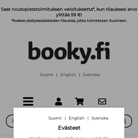
Siirry pääsisältöön
Saat noutopistetoimituksen veloituksetta*, kun tilauksesi arvo
ylittää 59 €!
*Koskee yksityisasiakkaiden tilauksia, jotka toimitetaan Suomeen.
Suomi
English
Svenska
|
|
Suomi
English
Svenska
|
|
Evästeet