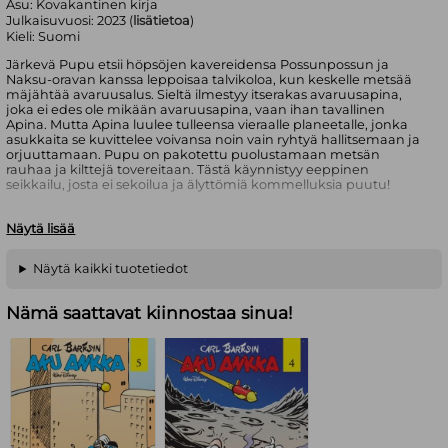
Asu:
Kovakantinen kirja
Julkaisuvuosi:
2023 (
lisätietoa
)
Kieli:
Suomi
Järkevä Pupu etsii höpsöjen kavereidensa Possunpossun ja
Naksu-oravan kanssa leppoisaa talvikoloa, kun keskelle metsää
mäjähtää avaruusalus. Sieltä ilmestyy itserakas avaruusapina,
joka ei edes ole mikään avaruusapina, vaan ihan tavallinen
Apina. Mutta Apina luulee tulleensa vieraalle planeetalle, jonka
asukkaita se kuvittelee voivansa noin vain ryhtyä hallitsemaan ja
orjuuttamaan. Pupu on pakotettu puolustamaan metsän
rauhaa ja kilttejä tovereitaan. Tästä käynnistyy eeppinen
seikkailu, josta ei sekoilua ja älyttömiä kommelluksia puutu!
Englantilaisen Jamie Smartin supersuosittu kirjasarja on
Näytä lisää
kivunnut vakaasti yhä korkeammalle IsonBritannian
myyntilistoilla ja uusin, kuudes osa nousi maansa myydyimmäksi
lastenkirjaksi alkuvuodesta 2023. Smartin mielestä hauskinta on
Näytä kaikki tuotetiedot
piirtää kissoja, pääkalloja, possuja ja kakkuja, ja nämä ovat myös
hänen suosikkijuttujaan maailmassa.
Alkuteos Bunny vs Monkey. Ikäsuositus 6+.
Nämä saattavat kiinnostaa sinua!