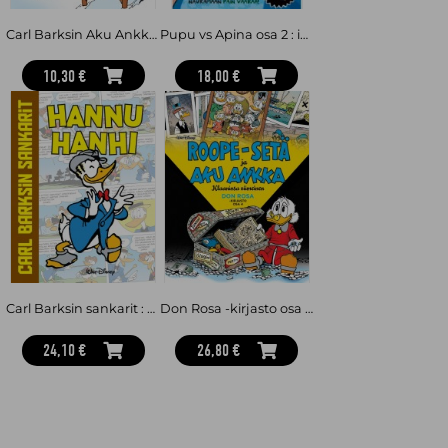
Carl Barksin Aku Ankka 3
Pupu vs Apina osa 2 : ihmisten invaasio
10,30 €
18,00 €
Carl Barksin sankarit : Hannu Hanhi
Don Rosa -kirjasto osa 4 : Roope-setä ja Aku Ankka - klaaninsa viimeinen
24,10 €
26,80 €