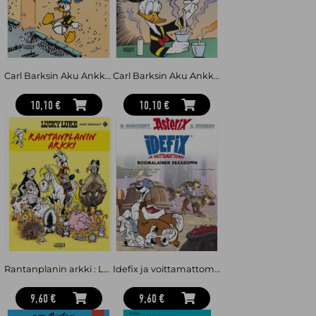
Carl Barksin Aku Ankka 5
Carl Barksin Aku Ankka 4
10,10 €
10,10 €
Rantanplanin arkki : Lucky Luke uudet seikkailut 17
Idefix ja voittamattomat 2 : roomalainen sekasoppa
9,60 €
9,60 €