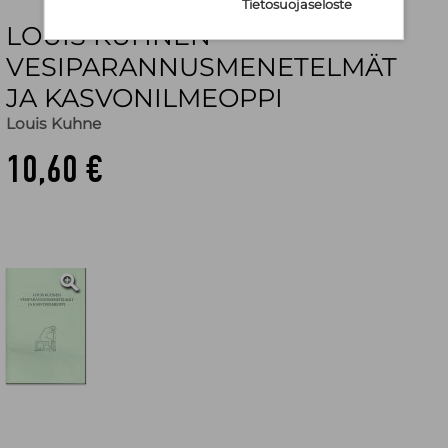
Tietosuojaseloste
LOUIS KUHNEN
VESIPARANNUSMENETELMÄT
JA KASVONILMEOPPI
Louis Kuhne
10,60 €