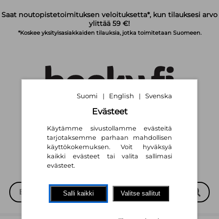
Siirry pääsisältöön
Saat noutopistetoimituksen veloituksetta*, kun tilauksesi arvo
ylittää 59 €!
*Koskee yksityisasiakkaiden tilauksia, jotka toimitetaan Suomeen.
Suomi
English
Svenska
|
|
Evästeet
Suomi
English
Svenska
|
|
Käytämme sivustollamme evästeitä
tarjotaksemme parhaan mahdollisen
käyttökokemuksen. Voit hyväksyä
kaikki evästeet tai valita sallimasi
evästeet.
Salli kaikki
Valitse sallitut