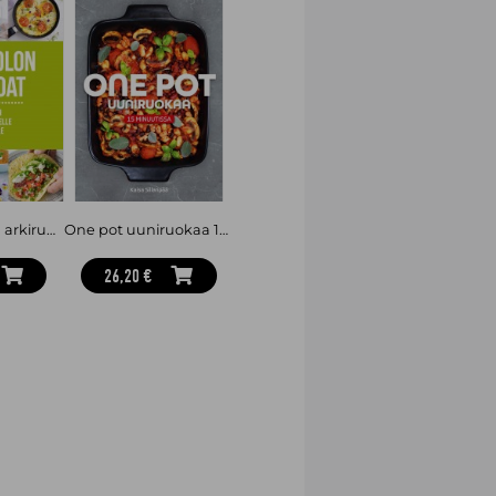
52 - Hyvän olon arkiruoat vuoden jokaiselle viikolle
One pot uuniruokaa 15 minuutissa
26,20 €