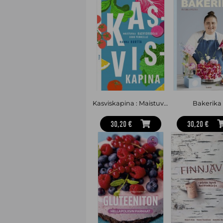
Kasviskapina : Maistuvaa kasvisruokaa koko perheelle
Bakerika
30,20 €
30,20 €