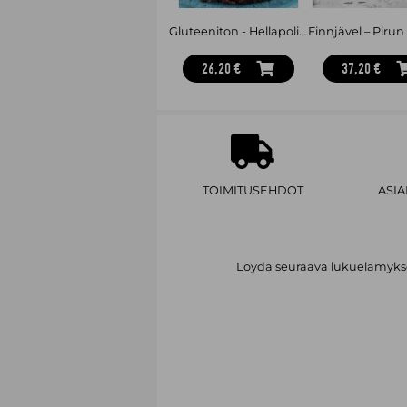
Gluteeniton - Hellapoliisin parhaat
26,20 €
37,20 €
TOIMITUSEHDOT
ASI
Löydä seuraava lukuelämykses