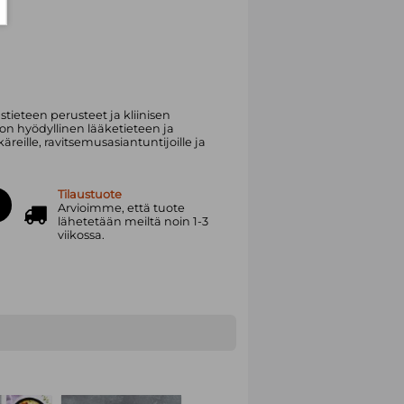
tieteen perusteet ja kliinisen
 on hyödyllinen lääketieteen ja
käreille, ravitsemusasiantuntijoille ja
Tilaustuote
Arvioimme, että tuote
lähetetään meiltä noin 1-3
viikossa.