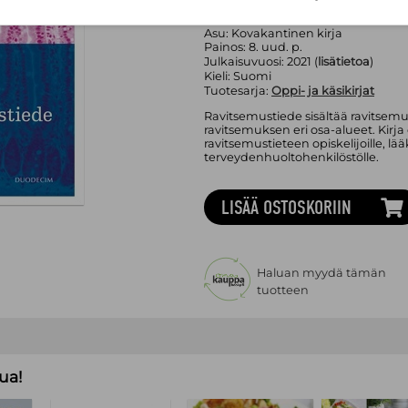
Kustannus oy Duodecim
Sivumäärä:
600
sivua
Asu:
Kovakantinen kirja
Painos:
8. uud. p.
Julkaisuvuosi:
2021 (
lisätietoa
)
Kieli:
Suomi
Tuotesarja:
Oppi- ja käsikirjat
Ravitsemustiede sisältää ravitsemus
ravitsemuksen eri osa-alueet. Kirja
ravitsemustieteen opiskelijoille, lää
terveydenhuoltohenkilöstölle.
LISÄÄ OSTOSKORIIN
Haluan myydä tämän
tuotteen
ua!