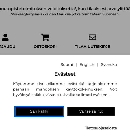
noutopistetoimituksen veloituksetta*, kun tilauksesi arvo ylittää
*Koskee yksityisasiakkaiden tilauksia, jotka toimitetaan Suomeen.
IRJAUDU
OSTOSKORI
TILAA UUTISKIRJE
Suomi
English
Svenska
|
|
Evästeet
Käytämme sivustollamme evästeitä tarjotaksemme
Ravitsemustiede
parhaan mahdollisen käyttökokemuksen. Voit
hyväksyä kaikki evästeet tai valita sallimasi evästeet.
Marja Mutanen (toim.)
,
Harri 
(toim.)
,
Matti Uusitupa (toim.)
92,20 €
Salli kaikki
Valitse sallitut
Tietosuojaseloste