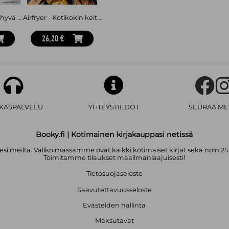
Finnjävel – Pirun hyvä keittokirja
Airfryer - Kotikokin keittiössä - parhaat reseptit
26,20 €
AKASPALVELU
YHTEYSTIEDOT
SEURAA ME
Booky.fi | Kotimainen kirjakauppasi netissä
i meiltä. Valikoimassamme ovat kaikki kotimaiset kirjat sekä noin 25
Toimitamme tilaukset maailmanlaajuisesti!
Tietosuojaseloste
Saavutettavuusseloste
Evästeiden hallinta
Maksutavat