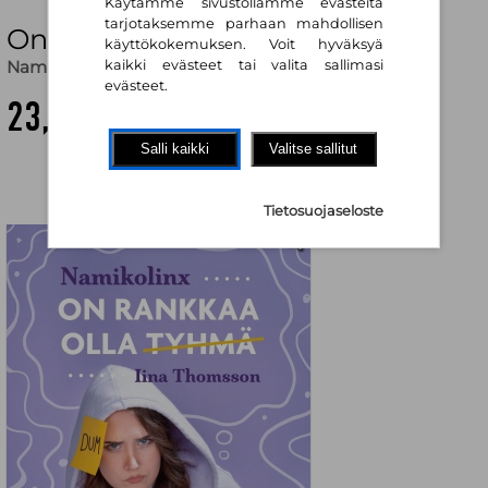
Käytämme sivustollamme evästeitä
tarjotaksemme parhaan mahdollisen
On rankkaa olla tyhmä
käyttökokemuksen. Voit hyväksyä
Namikolinx
,
Iina Thomsson
kaikki evästeet tai valita sallimasi
evästeet.
23,80 €
Salli kaikki
Valitse sallitut
Tietosuojaseloste