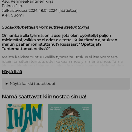
Asu:
Pehmeäkantinen kirja
Painos:
1. p.
Julkaisuvuosi:
2024, 18.01.2024 (
lisätietoa
)
Kieli:
Suomi
Suosikkitubettajan voimauttava itsetuntokirja
On rankaa olla tyhmä, on lause, jota olen pyöritellyt paljon
mielessäni, vaikka se ei edes ole totta. Kuka tämän ajatuksen
minun päähäni on istuttanut? Kiusaajat? Opettajat?
Tuntemattomat netissä?”
Meistä kaikista tuntuu välillä tyhmältä. Joskus ei itse ymmärrä
jotain tai sitten tuntuu, ettei kukaan muu ymmärrä sinua. Tämä
kirja on kirjoitettu jokaiselle, joka ajattelee olevansa yksin näiden
ajatusten kanssa. Niille, jotka eivät pärjänneet helpolla koulussa,
Näytä lisää
ovat kokeneet kiusaamista tai eivät uskalla olla täysin oma
itsensä. Kenenkään toisen ei pitäisi määritellä sitä, mihin pystyt.
Näytä kaikki tuotetiedot
Kirja koostuu 12 luvusta, joissa Namikolinxkertoo tarinan siitä,
miten hänestä lopulta kasvoi sellainen tyyppi kuin hän tänä
Nämä saattavat kiinnostaa sinua!
päivänä on. Miten harrastuksesta tuli vahingossa työ, millaisia
haasteita ”Nami” kohtasi oppimisvaikeuden kanssa ja kuinka hän
selvisi koulukiusaamisesta? Millaista on ollut tehdä kymmenen
vuotta YouTubea, ja kuinka julkisuus on vaikuttanut? Kuinka
Namista tuli se tyyppi, joka uskaltaa unelmoida isosti? Nämä
kokemukset voivat inspiroida myös sinua muovaamaan
elämästäsi itsesi näköisen!