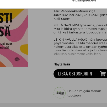
Tietosuojaseloste
Momentum Kirjat
Sivumäärä:
190
sivua
Asu:
Pehmeäkantinen kirja
Julkaisuvuosi:
2025, 22.08.2025 (
lisä
Kieli:
Suomi
MILTÄ NÄYTTÄISI työelämä, jossa o
Mitä leikkisä työn tekemisen tapa t
on tärkeä tarkastella luovuuden 
LEIKIN AVULLA työelämän, luovuu
lyhyemmäksi. Leikki mahdollistaa i
kokemusta siitä, että omaan työhön
turvallisuudentunnetta ja luottam
leikkisän puolemme valloilleen.
TÄSSÄ TEOKSESSA tarkastellaan, mik
Näytä lisää
tärkeää, miksi työssä on syytä pitää
voidaan yhdessä luoda luovuutta ja
LISÄÄ OSTOSKORIIN
SUVI TUOMIKOSKI on työelämästä kirj
työskentelee henkilöstöasiantunti
kasvatuspsykologi (KM). Hän pyr
työhön leikkisästi, koska työelämäs
töissä on hänen kolmas teoksensa.
Haluan myydä tämän
tuotteen