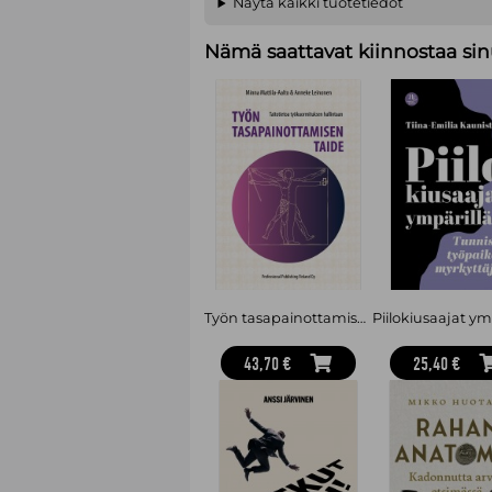
Näytä kaikki tuotetiedot
Nämä saattavat kiinnostaa sin
Työn tasapainottamisen taide : taitotietoa työkuormituksen hallintaan
43,70 €
25,40 €