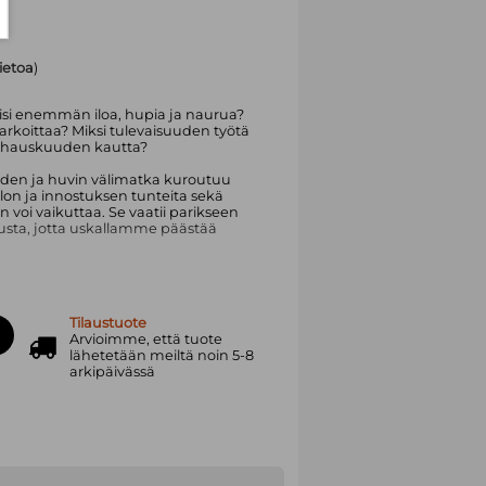
tietoa
)
lisi enemmän iloa, hupia ja naurua?
arkoittaa? Miksi tulevaisuuden työtä
ja hauskuuden kautta?
den ja huvin välimatka kuroutuu
lon ja innostuksen tunteita sekä
 voi vaikuttaa. Se vaatii parikseen
usta, jotta uskallamme päästää
si arjen ja juhlan vaihtelu on työssä
 välillä hauskaa ja miten työstä
 iloa ruokkivaa.
Tilaustuote
Arvioimme, että tuote
oittava tietokirjailija. Hän
lähetetään meiltä noin 5-8
jana. Koulutukseltaan hän on
arkipäivässä
kii suhtautumaan kaikkeen tekemäänsä
sä on silloin enemmän hupia. Leikisti