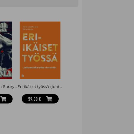
Sodan yrityksiä : Suuryritykset sodan palveluksessa
Eri-ikäiset työssä : johtamisella työhyvinvointia
59,80 €