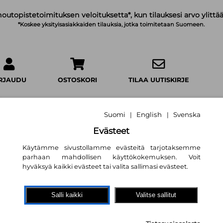
noutopistetoimituksen veloituksetta*, kun tilauksesi arvo ylittää
*Koskee yksityisasiakkaiden tilauksia, jotka toimitetaan Suomeen.
IRJAUDU
OSTOSKORI
TILAA UUTISKIRJE
Suomi
English
Svenska
|
|
Evästeet
Leikisti töissä : M
Käytämme sivustollamme evästeitä tarjotaksemme
parhaan mahdollisen käyttökokemuksen. Voit
ovat tärkeitä työ
hyväksyä kaikki evästeet tai valita sallimasi evästeet.
Suvi Tuomikoski
26,30 €
Salli kaikki
Valitse sallitut