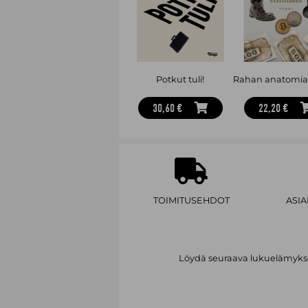
Potkut tuli!
30,60 €
22,20 €
TOIMITUSEHDOT
ASI
Löydä seuraava lukuelämykses