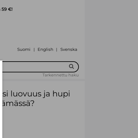
 59 €!
Suomi
English
Svenska
|
|
Tarkennettu haku
iksi luovuus ja hupi
elämässä?