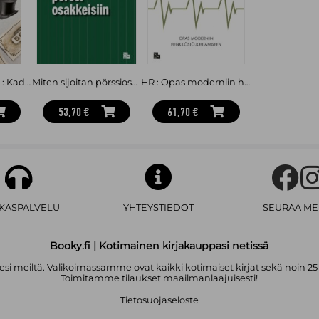
Rahan anatomia : Kadonnutta arvoa etsimässä
Miten sijoitan pörssiosakkeisiin
HR : Opas moderniin henkilöstöjohtamiseen
53,70 €
61,70 €
AKASPALVELU
YHTEYSTIEDOT
SEURAA ME
Booky.fi | Kotimainen kirjakauppasi netissä
i meiltä. Valikoimassamme ovat kaikki kotimaiset kirjat sekä noin 25
Toimitamme tilaukset maailmanlaajuisesti!
Tietosuojaseloste