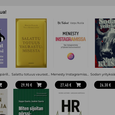
ua!
Piilokiusaajat ympärilläsi : Tunnista työpaikan myrkyttäjät
Salattu totuus vaurastumisesta
Menesty Instagramissa - Tee Instagramista yrityksesi kasvumoottori
29,90 €
27,40 €
26,30 €