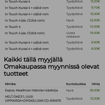
Tyydyttävä
13.20€
In Touch Kurssi 4
Tyydyttävä
9.70€
In Touch Kurssi 4 + cd/cd-rom
Tyydyttävä
15.00€
In Touch Kurssi 4 + cd/cd-rom
Hyvä
22.00€
In Touch 4 (sis. CD/cd-rom)
Tyydyttävä
10.00€
In Touch 4
Uutta
19.00€
In Touch 4 (sis. CD/cd-rom)
vastaava
Tyydyttävä
6.60€
In Touch Kurssi 4 + cd/cd-rom
Tyydyttävä
6.00€
In Touch Kurssi 4 + cd/cd-rom
Kaikki tällä myyjällä
Omakaupassa myynnissä olevat
tuotteet
Nimike
Kuntoluokka
Hinta
Eepos. Maailman historian käsikirja
Hyvä
35.00€
HELT OKEJ! 1, UUSI
Tyydyttävä
12.00€
OPPIKIRJA+OPISKELIJAN CD-ÄÄNITE