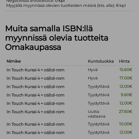
Negatiivisia arvosteluita:
0 kpl
Myyjällä myynnissä olevien tuotteiden määrä (kts. alla): 8 kpl
Muita samalla ISBN:llä
myynnissä olevia tuotteita
Omakaupassa
Nimike
Kuntoluokka
Hinta
Hyvä
15.60€
In Touch Kurssi 4 + cd/cd-rom
Hyvä
17.00€
In Touch Kurssi 4 + cd/cd-rom
Tyydyttävä
12.00€
In Touch Kurssi 4 + cd/cd-rom
Tyydyttävä
9.60€
In Touch Kurssi 4 + cd/cd-rom
Tyydyttävä
12.00€
In Touch Kurssi 4 + cd/cd-rom
Uutta
27.60€
In Touch Kurssi 4 + cd/cd-rom
vastaava
Tyydyttävä
10.00€
In Touch Kurssi 4 + cd/cd-rom
Tyydyttävä
12.00€
In Touch Kurssi 4 + cd/cd-rom