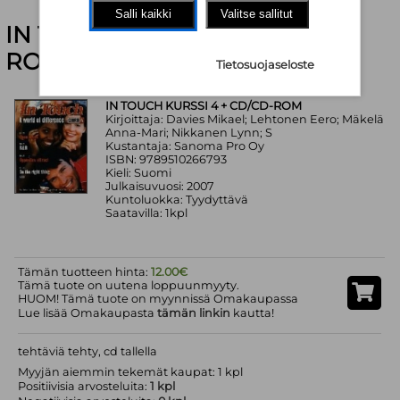
Salli kaikki
Valitse sallitut
IN TOUCH KURSSI 4 + CD/CD-
ROM
Tietosuojaseloste
IN TOUCH KURSSI 4 + CD/CD-ROM
Kirjoittaja: Davies Mikael; Lehtonen Eero; Mäkelä
Anna-Mari; Nikkanen Lynn; S
Kustantaja: Sanoma Pro Oy
ISBN: 9789510266793
Kieli: Suomi
Julkaisuvuosi: 2007
Kuntoluokka: Tyydyttävä
Saatavilla: 1kpl
Tämän tuotteen hinta:
12.00€
Tämä tuote on uutena loppuunmyyty.
HUOM! Tämä tuote on myynnissä Omakaupassa
Lue lisää Omakaupasta
tämän linkin
kautta!
tehtäviä tehty, cd tallella
Myyjän aiemmin tekemät kaupat: 1 kpl
Positiivisia arvosteluita:
1 kpl