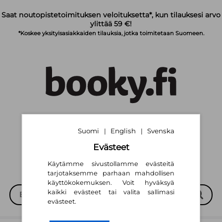
Siirry pääsisältöön
Saat noutopistetoimituksen veloituksetta*, kun tilauksesi arvo
ylittää 59 €!
*Koskee yksityisasiakkaiden tilauksia, jotka toimitetaan Suomeen.
Suomi
English
Svenska
|
|
Suomi
English
Svenska
|
|
Evästeet
Käytämme sivustollamme evästeitä
tarjotaksemme parhaan mahdollisen
käyttökokemuksen. Voit hyväksyä
kaikki evästeet tai valita sallimasi
evästeet.