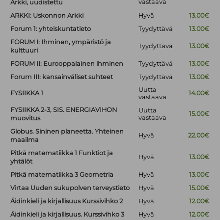
vastaava
Arkki, uudistettu
ARKKI: Uskonnon Arkki
Hyvä
13.00€
Forum 1: yhteiskuntatieto
Tyydyttävä
13.00€
FORUM I: Ihminen, ympäristö ja
Tyydyttävä
13.00€
kulttuuri
FORUM II: Eurooppalainen ihminen
Tyydyttävä
13.00€
Forum III: kansainväliset suhteet
Tyydyttävä
13.00€
Uutta
FYSIIKKA 1
14.00€
vastaava
FYSIIKKA 2-3, SIS. ENERGIAVIHON
Uutta
15.00€
vastaava
muovitus
Globus. Sininen planeetta. Yhteinen
Hyvä
22.00€
maailma
Pitkä matematiikka 1 Funktiot ja
Hyvä
13.00€
yhtälöt
Pitkä matematiikka 3 Geometria
Hyvä
13.00€
Virtaa Uuden sukupolven terveystieto
Hyvä
15.00€
Äidinkieli ja kirjallisuus Kurssivihko 2
Hyvä
12.00€
Äidinkieli ja kirjallisuus. Kurssivihko 3
Hyvä
12.00€