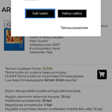
ARKKI: USKONNON ARKKI
Salli kaikki
Valitse sallitut
ARKKI: USKONNON ARKKI
Kirjoittaja: Jämsä Johanna; Ketola Kimmo; Laturi
Tietosuojaseloste
Katriina; Nissinen Martti; Vappula Katri
Kustantaja: Edita Publishing Oy
ISBN: 9789513740580
Kieli: Suomi
Julkaisuvuosi: 2007
Kuntoluokka: Hyvä
Saatavilla: 1kpl
Tämän tuotteen hinta:
13.00€
Tämä tuote on uutena loppuunmyyty.
HUOM! Tämä tuote on myynnissä Omakaupassa
Lue lisää Omakaupasta
tämän linkin
kautta!
Kirjan alkupuolella tussilla tehtyjä alleviivauksia.
Myyjän aiemmin tekemät kaupat: 38 kpl
Positiivisia arvosteluita:
29 kpl
Negatiivisia arvosteluita:
0 kpl
Myyjällä myynnissä olevien tuotteiden määrä (kts. alla): 16 kpl