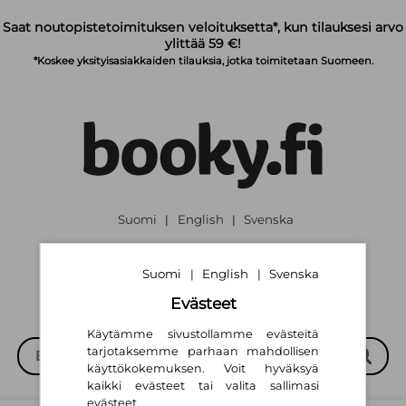
Siirry pääsisältöön
Saat noutopistetoimituksen veloituksetta*, kun tilauksesi arvo
ylittää 59 €!
*Koskee yksityisasiakkaiden tilauksia, jotka toimitetaan Suomeen.
Suomi
English
Svenska
|
|
Suomi
English
Svenska
|
|
Evästeet
Käytämme sivustollamme evästeitä
tarjotaksemme parhaan mahdollisen
käyttökokemuksen. Voit hyväksyä
kaikki evästeet tai valita sallimasi
evästeet.