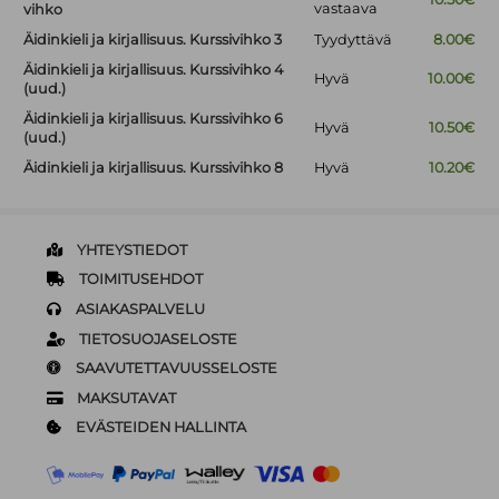
vastaava
vihko
Äidinkieli ja kirjallisuus. Kurssivihko 3
Tyydyttävä
8.00€
Äidinkieli ja kirjallisuus. Kurssivihko 4
Hyvä
10.00€
(uud.)
Äidinkieli ja kirjallisuus. Kurssivihko 6
Hyvä
10.50€
(uud.)
Äidinkieli ja kirjallisuus. Kurssivihko 8
Hyvä
10.20€
YHTEYSTIEDOT
TOIMITUSEHDOT
ASIAKASPALVELU
TIETOSUOJASELOSTE
SAAVUTETTAVUUSSELOSTE
MAKSUTAVAT
EVÄSTEIDEN HALLINTA