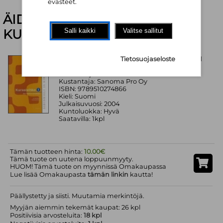
evästeet.
ÄIDINKIELI JA KIRJALLISUUS
KURSSIVIHKO 1
Salli kaikki
Valitse sallitut
Tietosuojaseloste
ÄIDINKIELI JA KIRJALLISUUS KURSSIVIHKO 1
Kirjoittaja: Mikkola Anne-Maria; Haapamäki-
Niemi Heljä
Kustantaja: Sanoma Pro Oy
ISBN: 9789510274866
Kieli: Suomi
Julkaisuvuosi: 2004
Kuntoluokka: Hyvä
Saatavilla: 1kpl
Tämän tuotteen hinta:
10.00€
Tämä tuote on uutena loppuunmyyty.
HUOM! Tämä tuote on myynnissä Omakaupassa
Lue lisää Omakaupasta
tämän linkin
kautta!
Päällystetty ja siisti. Muutamia merkintöjä.
Myyjän aiemmin tekemät kaupat: 26 kpl
Positiivisia arvosteluita:
18 kpl