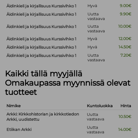
Hyvä
9.00€
Äidinkieli ja kirjallisuus Kurssivihko 1
Uutta
9.90€
Äidinkieli ja kirjallisuus Kurssivihko 1
vastaava
Uutta
10.00€
Äidinkieli ja kirjallisuus Kurssivihko 1
vastaava
Hyvä
12.00€
Äidinkieli ja kirjallisuus Kurssivihko 1
Hyvä
14.50€
Äidinkieli ja kirjallisuus Kurssivihko 1
Uutta
7.20€
Äidinkieli ja kirjallisuus Kurssivihko 1
vastaava
Kaikki tällä myyjällä
Omakaupassa myynnissä olevat
tuotteet
Nimike
Kuntoluokka
Hinta
Arkki: Kirkkohistorian ja kirkkotiedon
Uutta
10.50€
vastaava
Arkki, uudistettu
Uutta
Etiikan Arkki
14.00€
vastaava