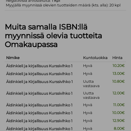
Negatiivisia arvosteluita:
1 kpl
Myyjällä myynnissä olevien tuotteiden määrä (kts. alla): 20 kpl
Muita samalla ISBN:llä
myynnissä olevia tuotteita
Omakaupassa
Nimike
Kuntoluokka
Hinta
Hyvä
10.20€
Äidinkieli ja kirjallisuus Kurssivihko 1
Hyvä
13.00€
Äidinkieli ja kirjallisuus Kurssivihko 1
Uutta
10.80€
Äidinkieli ja Kirjallisuus Kurssivihko 1
vastaava
Uutta
12.00€
Äidinkieli ja kirjallisuus Kurssivihko 1
vastaava
Hyvä
11.00€
Äidinkieli ja kirjallisuus Kurssivihko 1
Hyvä
10.00€
Äidinkieli ja kirjallisuus Kurssivihko 1
Hyvä
12.90€
Äidinkieli ja kirjallisuus Kurssivihko 1
Hyvä
8.00€
Äidinkieli ja kirjallisuus Kurssivihko 1