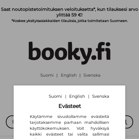
Siirry pääsisältöön
Saat noutopistetoimituksen veloituksetta*, kun tilauksesi arvo
ylittää 59 €!
*Koskee yksityisasiakkaiden tilauksia, jotka toimitetaan Suomeen.
Suomi
English
Svenska
|
|
Suomi
English
Svenska
|
|
Evästeet
Käytämme sivustollamme evästeitä
tarjotaksemme parhaan mahdollisen
käyttökokemuksen. Voit hyväksyä
kaikki evästeet tai valita sallimasi