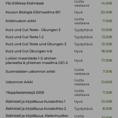
Uutta
Filo Etiikkaa Etsimässä
14.00€
vastaava
Koulun Biologia Eliömaailma BI1
Hyvä
20.40€
Uutta
Kristinuskon arkki
7.00€
vastaava
Kurz und Gut Texte - Übungen 3
Tyydyttävä
10.50€
Kurz und Gut Texte 1-2
Tyydyttävä
13.20€
Kurz und Gut Texte und Übungen 3
Tyydyttävä
12.00€
Kurz und Gut Übungen 4-6
Hyvä
18.00€
Lukion maantiede 1-2: sininen
Hyvä
17.00€
planeetta & yhteinen maailma GE1-2
Uutta
Suomalaisen uskonnon arkki
7.00€
vastaava
Uutta
Uskonnon Arkki
10.60€
vastaava
Uutta
Ylioppilastekstejä 2009
7.00€
vastaava
Äidinkieli ja kirjallisuus Kurssivihko 1
Hyvä
10.00€
Äidinkieli ja kirjallisuus Kurssivihko 2
Tyydyttävä
8.00€
Äidinkieli ja kirjallisuus. Kielenhuollon
Uutta
10.50€