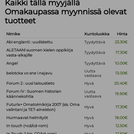
Kaikki tällä myyjällä
Omakaupassa myynnissä olevat
tuotteet
Nimike
Kuntoluokka
Hinta
Abi englanti : uudistettu
Tyydyttävä
23.30€
ALETAAN! suomen kielen oppikirja
Tyydyttävä
17.30€
vasta-alkajille
Angel
Tyydyttävä
10.00€
Uutta
belotcka vo sne i najavu
13.00€
vastaava
Forum 2 : uusi taloustieto
Hyvä
20.40€
Forum IV : Suomen historian
Uutta
19.90€
vastaava
käännekohtia
Futurix+ Omatoimikirja 2007 (sis. Oma
Hyvä
17.30€
valintani ja TET-aineiston)
Hurmaavat helmityöt
Hyvä
18.00€
In touch (+cd/cd-rom)
Hyvä
12.50€
In Touch 2 (sis. CD/cd-rom)
Hyvä
12.50€