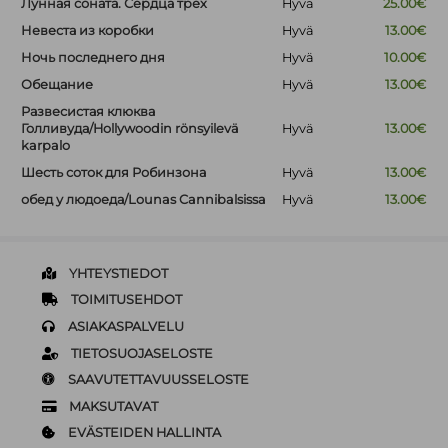
Лунная соната. Сердца трёх
Hyvä
25.00€
Невеста из коробки
Hyvä
13.00€
Ночь последнего дня
Hyvä
10.00€
Обещание
Hyvä
13.00€
Развесистая клюква
Голливуда/Hollywoodin rönsyilevä
Hyvä
13.00€
karpalo
Шесть соток для Робинзона
Hyvä
13.00€
обед у людоеда/Lounas Cannibalsissa
Hyvä
13.00€
YHTEYSTIEDOT
TOIMITUSEHDOT
ASIAKASPALVELU
TIETOSUOJASELOSTE
SAAVUTETTAVUUSSELOSTE
MAKSUTAVAT
EVÄSTEIDEN HALLINTA