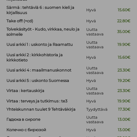
Särmä : tehtäviä 6 : suomen kieli ja
Hyvä
15.60€
kirjallisuus
Take off! (+cd)
Hyvä
22.80€
Toivekäsityöt - Kudo, virkkaa, neulo ja
Uutta
35.00€
vastaava
solmeile
Uutta
Uusi arkki 1 : uskonto ja Raamattu
19.90€
vastaava
Uusi arkki 2 : kirkkohistoria ja
Hyvä
15.60€
kirkkotieto
Uutta
Uusi arkki 4 : maailmanuskonnot
23.30€
vastaava
Uusi arkki 5 : uskonto Suomessa
Hyvä
19.20€
Uutta
Virtaa : kertauskirja
23.30€
vastaava
Virtaa : terveys ja tutkimus : te3
Hyvä
19.90€
Yhteiskunnan tuulet 9 Tehtäväkirja
Tyydyttävä
17.30€
Uutta
Гадюка в сиропе
13.00€
vastaava
Колечко с бирюзой
Hyvä
13.00€