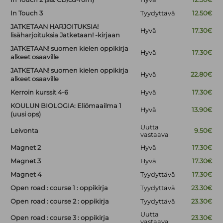
In Touch 3
Tyydyttävä
12.50€
JATKETAAN HARJOITUKSIA!
Hyvä
17.30€
lisäharjoituksia Jatketaan! -kirjaan
JATKETAAN! suomen kielen oppikirja
Hyvä
17.30€
alkeet osaaville
JATKETAAN! suomen kielen oppikirja
Hyvä
22.80€
alkeet osaaville
Kerroin kurssit 4-6
Hyvä
17.30€
KOULUN BIOLOGIA: Eliömaailma 1
Hyvä
13.90€
(uusi ops)
Uutta
Leivonta
9.50€
vastaava
Magnet 2
Hyvä
17.30€
Magnet 3
Hyvä
17.30€
Magnet 4
Tyydyttävä
17.30€
Open road : course 1 : oppikirja
Tyydyttävä
23.30€
Open road : course 2 : oppikirja
Tyydyttävä
23.30€
Uutta
Open road : course 3 : oppikirja
23.30€
vastaava