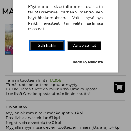
Käytämme sivustollamme evästeitä
MAGNET 3
tarjotaksemme parhaan mahdollisen
käyttökokemuksen. Voit hyväksyä
kaikki evästeet tai valita sallimasi
MAGNET 3
evästeet.
Kirjoittaja: Bulut Sonja; Kajander Pauli;
Nordgren Anders; Repo Heidi; Wahlro
Kustantaja: Sanoma Pro Oy
ISBN: 9789510313930
Salli kaikki
Valitse sallitut
Kieli: Suomi
Julkaisuvuosi: 2010
Kuntoluokka: Hyvä
Saatavilla: 1kpl
Tietosuojaseloste
Tämän tuotteen hinta:
17.30€
Tämä tuote on uutena loppuunmyyty.
HUOM! Tämä tuote on myynnissä Omakaupassa
Lue lisää Omakaupasta
tämän linkin
kautta!
mukana cd
Myyjän aiemmin tekemät kaupat: 79 kpl
Positiivisia arvosteluita:
61 kpl
Negatiivisia arvosteluita:
0 kpl
Myyjällä myynnissä olevien tuotteiden määrä (kts. alla): 54 kpl