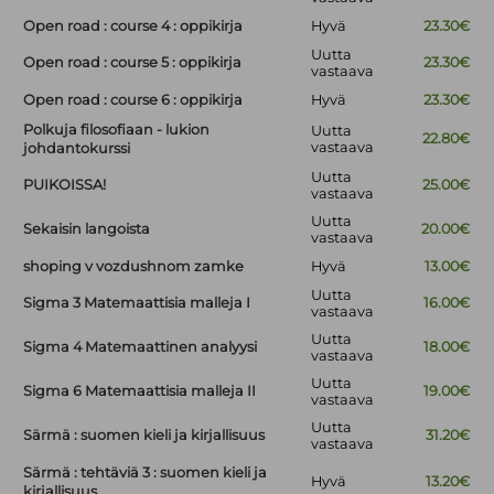
Open road : course 4 : oppikirja
Hyvä
23.30€
Uutta
Open road : course 5 : oppikirja
23.30€
vastaava
Open road : course 6 : oppikirja
Hyvä
23.30€
Polkuja filosofiaan - lukion
Uutta
22.80€
vastaava
johdantokurssi
Uutta
PUIKOISSA!
25.00€
vastaava
Uutta
Sekaisin langoista
20.00€
vastaava
shoping v vozdushnom zamke
Hyvä
13.00€
Uutta
Sigma 3 Matemaattisia malleja I
16.00€
vastaava
Uutta
Sigma 4 Matemaattinen analyysi
18.00€
vastaava
Uutta
Sigma 6 Matemaattisia malleja II
19.00€
vastaava
Uutta
Särmä : suomen kieli ja kirjallisuus
31.20€
vastaava
Särmä : tehtäviä 3 : suomen kieli ja
Hyvä
13.20€
kirjallisuus