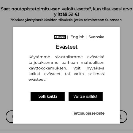
Siirry pääsisältöön
Saat noutopistetoimituksen veloituksetta*, kun tilauksesi arvo
ylittää 59 €!
*Koskee yksityisasiakkaiden tilauksia, jotka toimitetaan Suomeen.
Suomi
|
English
|
Svenska
Evästeet
Käytämme sivustollamme evästeitä
tarjotaksemme parhaan mahdollisen
käyttökokemuksen. Voit hyväksyä
Suomi
English
Svenska
|
|
kaikki evästeet tai valita sallimasi
evästeet.
Salli kaikki
Valitse sallitut
Tietosuojaseloste