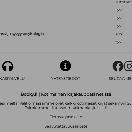
Uutta va
Hyvä
Hyvä
Hyvä
nssi ja syvyyspsykologia
Uusi
Hyvä
AKASPALVELU
YHTEYSTIEDOT
SEURAA ME
Booky.fi | Kotimainen kirjakauppasi netissä
i meiltä. Valikoimassamme ovat kaikki kotimaiset kirjat sekä noin 25
Toimitamme tilaukset maailmanlaajuisesti!
Tietosuojaseloste
Saavutettavuusseloste