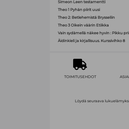
Simeon Leen testamentti
Theo 1 Pyhän piirit uusi
Theo 2: Betlehemistä Brysseliin
Theo 3 Oikein väärin Etiikka
Vain sydämellä näkee hyvin : Pikku pri
Äidinkieli ja kirjallisuus. Kurssivihko 8
TOIMITUSEHDOT
ASI
Löydä seuraava lukuelämykses