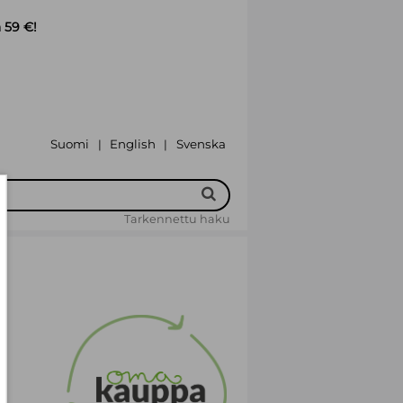
 59 €!
Suomi
English
Svenska
|
|
Tarkennettu haku