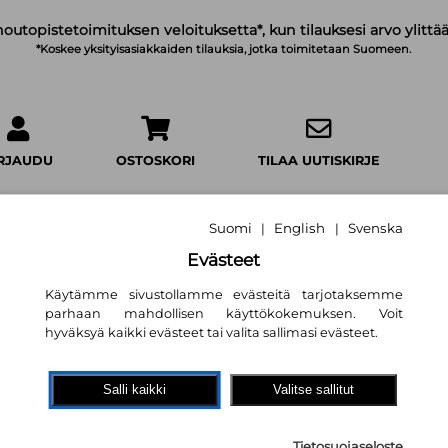
noutopistetoimituksen veloituksetta*, kun tilauksesi arvo ylittää
*Koskee yksityisasiakkaiden tilauksia, jotka toimitetaan Suomeen.
IRJAUDU
OSTOSKORI
TILAA UUTISKIRJE
Suomi
English
Svenska
|
|
Evästeet
Käytämme sivustollamme evästeitä tarjotaksemme
LISIMMÄT KUMMITUSTARINAT
parhaan mahdollisen käyttökokemuksen. Voit
hyväksyä kaikki evästeet tai valita sallimasi evästeet.
KILLISIMMÄT KUMMITUSTARINAT
 Koski
erva Kustannus Oy
Salli kaikki
Valitse sallitut
111
018
Tietosuojaseloste
si