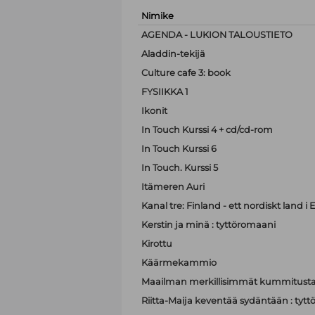
Nimike
AGENDA - LUKION TALOUSTIETO
Aladdin-tekijä
Culture cafe 3: book
FYSIIKKA 1
Ikonit
In Touch Kurssi 4 + cd/cd-rom
In Touch Kurssi 6
In Touch. Kurssi 5
Itämeren Auri
Kanal tre: Finland - ett nordiskt land i
Kerstin ja minä : tyttöromaani
Kirottu
Käärmekammio
Maailman merkillisimmät kummitusta
Riitta-Maija keventää sydäntään : tyt