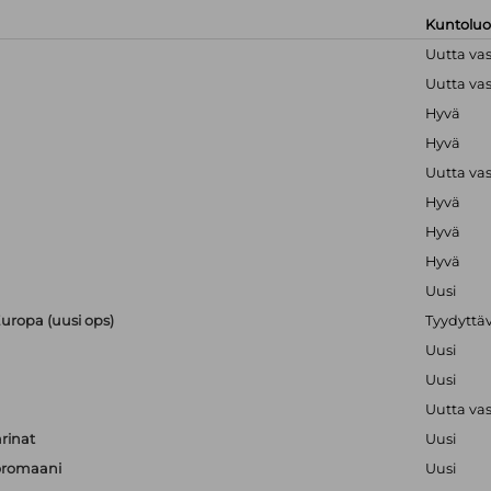
Kuntolu
Uutta va
Uutta va
Hyvä
Hyvä
Uutta va
Hyvä
Hyvä
Hyvä
Uusi
 Europa (uusi ops)
Tyydyttä
Uusi
Uusi
Uutta va
rinat
Uusi
töromaani
Uusi