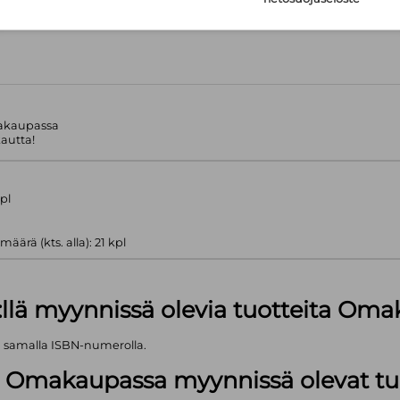
akaupassa
autta!
pl
ärä (kts. alla): 21 kpl
:llä myynnissä olevia tuotteita Om
ä samalla ISBN-numerolla.
lä Omakaupassa myynnissä olevat tu