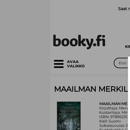
Siirry pääsisältöön
Saat 
K
AVAA
VALIKKO
MAAILMAN MERKIL
MAAILMAN MER
Kirjoittaja: Mervi
Kustantaja: Min
ISBN: 9789523127
Kieli: Suomi
Julkaisuvuosi: 2
Kuntoluokka: Uu