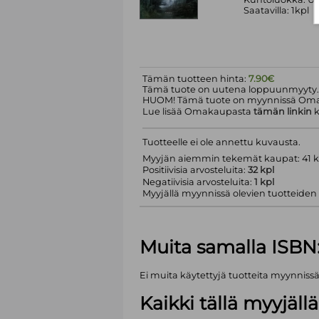
Saatavilla: 1kpl
Tämän tuotteen hinta:
7.90€
Tämä tuote on uutena loppuunmyyty.
HUOM! Tämä tuote on myynnissä Om
Lue lisää Omakaupasta
tämän linkin
k
Tuotteelle ei ole annettu kuvausta.
Myyjän aiemmin tekemät kaupat: 41 k
Positiivisia arvosteluita:
32 kpl
Negatiivisia arvosteluita:
1 kpl
Myyjällä myynnissä olevien tuotteiden mä
Muita samalla ISBN
Ei muita käytettyjä tuotteita myynniss
Kaikki tällä myyjäl