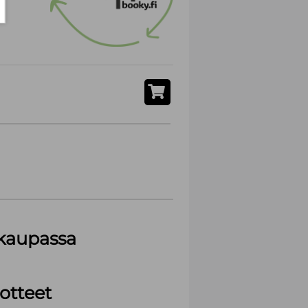
akaupassa
otteet