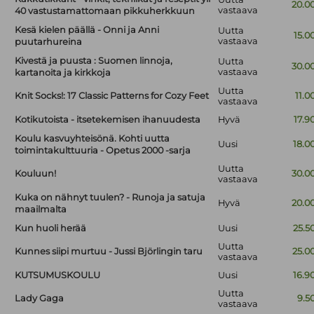
20.0
vastaava
40 vastustamattomaan pikkuherkkuun
Kesä kielen päällä - Onni ja Anni
Uutta
15.0
vastaava
puutarhureina
Kivestä ja puusta : Suomen linnoja,
Uutta
30.0
vastaava
kartanoita ja kirkkoja
Uutta
Knit Socks!: 17 Classic Patterns for Cozy Feet
11.0
vastaava
Kotikutoista - itsetekemisen ihanuudesta
Hyvä
17.9
Koulu kasvuyhteisönä. Kohti uutta
Uusi
18.0
toimintakulttuuria - Opetus 2000 -sarja
Uutta
Kouluun!
30.0
vastaava
Kuka on nähnyt tuulen? - Runoja ja satuja
Hyvä
20.0
maailmalta
Kun huoli herää
Uusi
25.5
Uutta
Kunnes siipi murtuu - Jussi Björlingin taru
25.0
vastaava
KUTSUMUSKOULU
Uusi
16.9
Uutta
Lady Gaga
9.5
vastaava