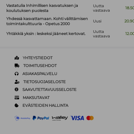
Vastatulia Inhimillisen kasvatuksen ja
Uutta
18.5
vastaava
koulutuksen puolesta
Yhdessä kasvattamaan. Kohti välittämisen
Uusi
20.9
toimintakulttuuria - Opetus 2000
Uutta
Yhtäkkiä yksin : leskeksi jääneet kertovat.
12.0
vastaava
YHTEYSTIEDOT
TOIMITUSEHDOT
ASIAKASPALVELU
TIETOSUOJASELOSTE
SAAVUTETTAVUUSSELOSTE
MAKSUTAVAT
EVÄSTEIDEN HALLINTA