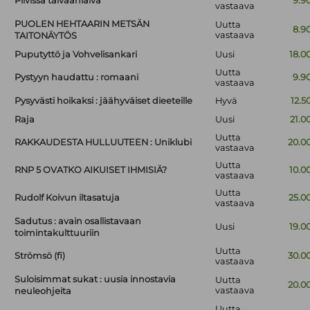
Pilvissä taivaanlaiva
9.9
vastaava
PUOLEN HEHTAARIN METSÄN
Uutta
8.9
vastaava
TAITONÄYTÖS
Puputyttö ja Vohvelisankari
Uusi
18.0
Uutta
Pystyyn haudattu : romaani
9.9
vastaava
Pysyvästi hoikaksi : jäähyväiset dieeteille
Hyvä
12.5
Raja
Uusi
21.0
Uutta
RAKKAUDESTA HULLUUTEEN : Uniklubi
20.0
vastaava
Uutta
RNP 5 OVATKO AIKUISET IHMISIÄ?
10.0
vastaava
Uutta
Rudolf Koivun iltasatuja
25.0
vastaava
Sadutus : avain osallistavaan
Uusi
19.0
toimintakulttuuriin
Uutta
Strömsö (fi)
30.0
vastaava
Suloisimmat sukat : uusia innostavia
Uutta
20.0
vastaava
neuleohjeita
Uutta