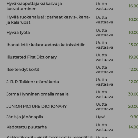
Hyväksi opettajaksi kasvu ja
Uutta
16.9
vastaava
kasvattaminen
Hyvää ruokahalua! : parhaat kasvis-, kana-
Uutta
10.0
vastaava
ja kalaruoat
Uutta
Hyvää työtä
10.0
vastaava
Uutta
Ihanat letit : kalanruodosta katnisslettiin
15.0
vastaava
Uutta
Illustrated First Dictionary
19.9
vastaava
Uutta
Itse tehdyt kortit
12.0
vastaava
Uutta
J. R. R. Tolkien : elämäkerta
12.0
vastaava
Uutta
Jorma Hynninen omalla maalla
30.0
vastaava
Uutta
JUNIOR PICTURE DICTIONARY
20.0
vastaava
Jänis ja jänönapila
Hyvä
9.9
Uutta
Kadotettu puutarha
14.9
vastaava
Kakkutikkarit - vinkit, tekniikat ja reseptit yli
Uutta