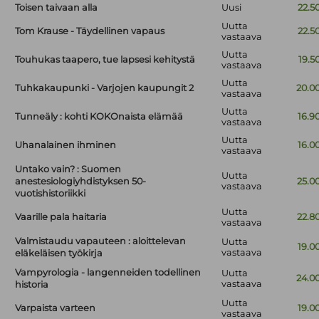
Toisen taivaan alla
Uusi
22.5
Uutta
Tom Krause - Täydellinen vapaus
22.5
vastaava
Uutta
Touhukas taapero, tue lapsesi kehitystä
19.5
vastaava
Uutta
Tuhkakaupunki - Varjojen kaupungit 2
20.0
vastaava
Uutta
Tunneäly : kohti KOKOnaista elämää
16.9
vastaava
Uutta
Uhanalainen ihminen
16.0
vastaava
Untako vain? : Suomen
Uutta
anestesiologiyhdistyksen 50-
25.0
vastaava
vuotishistoriikki
Uutta
Vaarille pala haitaria
22.8
vastaava
Valmistaudu vapauteen : aloittelevan
Uutta
19.0
vastaava
eläkeläisen työkirja
Vampyrologia - langenneiden todellinen
Uutta
24.0
vastaava
historia
Uutta
Varpaista varteen
19.0
vastaava