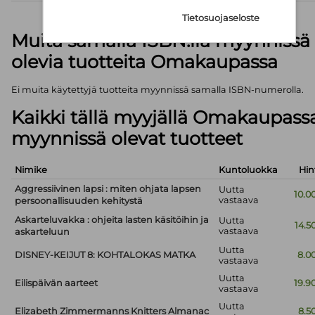
Tietosuojaseloste
Muita samalla ISBN:llä myynnissä
olevia tuotteita Omakaupassa
Ei muita käytettyjä tuotteita myynnissä samalla ISBN-numerolla.
Kaikki tällä myyjällä Omakaupass
myynnissä olevat tuotteet
Nimike
Kuntoluokka
Hin
Aggressiivinen lapsi : miten ohjata lapsen
Uutta
10.0
vastaava
persoonallisuuden kehitystä
Askarteluvakka : ohjeita lasten käsitöihin ja
Uutta
14.5
vastaava
askarteluun
Uutta
DISNEY-KEIJUT 8: KOHTALOKAS MATKA
8.0
vastaava
Uutta
Eilispäivän aarteet
19.9
vastaava
Uutta
Elizabeth Zimmermanns Knitters Almanac
8.5