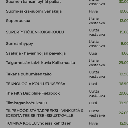
Suomen kansan pyhät paikat
30.0
vastaava
Suomi-saksa-suomi. Sanakirja
Hyvä
19.0
Uutta
Superruokaa
13.0
vastaava
Uutta
SUPERTYTTÖJEN KOKKIKOULU
15.0
vastaava
Uutta
Surmanhyppy
8.0
vastaava
Sääkirja - havainnoijan päiväkija
Uusi
11.0
Uutta
Taigametsän talvi : kuvia Koillismaalta
29.0
vastaava
Uutta
Takana puhumisen taito
19.9
vastaava
TEKNOLOGIA KOULUTUKSESSA
Uusi
16.9
Uutta
The Fifth Discipline Fieldbook
29.0
vastaava
Tiimiorganisoitu koulu
Uusi
19.9
TILPEHÖÖRISTÄ TARPEEKSI – VINKKEJÄ &
Uutta
24.0
vastaava
IDEOITA TEE SE ITSE -SISUSTAJALLE
TOIMIVA KOULU yhdessä kehittäen
Hyvä
12.9