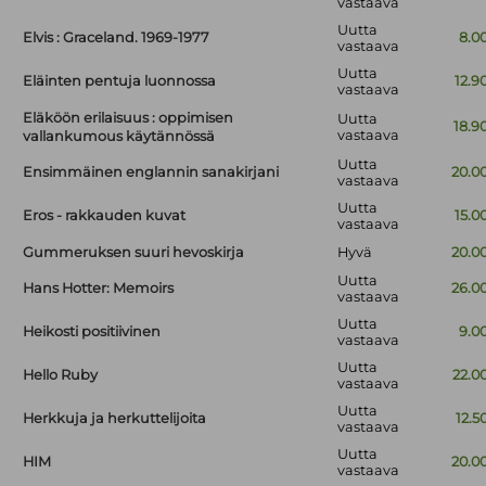
vastaava
Uutta
Elvis : Graceland. 1969-1977
8.0
vastaava
Uutta
Eläinten pentuja luonnossa
12.9
vastaava
Eläköön erilaisuus : oppimisen
Uutta
18.9
vastaava
vallankumous käytännössä
Uutta
Ensimmäinen englannin sanakirjani
20.0
vastaava
Uutta
Eros - rakkauden kuvat
15.0
vastaava
Gummeruksen suuri hevoskirja
Hyvä
20.0
Uutta
Hans Hotter: Memoirs
26.0
vastaava
Uutta
Heikosti positiivinen
9.0
vastaava
Uutta
Hello Ruby
22.0
vastaava
Uutta
Herkkuja ja herkuttelijoita
12.5
vastaava
Uutta
HIM
20.0
vastaava