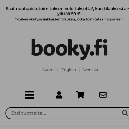
Siirry pääsisältöön
Saat noutopistetoimituksen veloituksetta*, kun tilauksesi ar
ylittää 59 €!
*Koskee yksityisasiakkaiden tilauksia, jotka toimitetaan Suomeen.
Suomi
English
Svenska
|
|