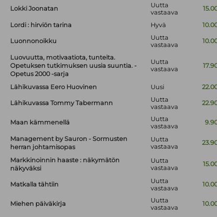
Uutta
Lokki Joonatan
15.0
vastaava
Lordi : hirviön tarina
Hyvä
10.0
Uutta
Luonnonoikku
10.0
vastaava
Luovuutta, motivaatiota, tunteita.
Uutta
Opetuksen tutkimuksen uusia suuntia. -
17.9
vastaava
Opetus 2000 -sarja
Lähikuvassa Eero Huovinen
Uusi
22.0
Uutta
Lähikuvassa Tommy Tabermann
22.9
vastaava
Uutta
Maan kämmenellä
9.9
vastaava
Management by Sauron - Sormusten
Uutta
23.9
vastaava
herran johtamisopas
Markkinoinnin haaste : näkymätön
Uutta
15.0
vastaava
näkyväksi
Uutta
Matkalla tähtiin
10.0
vastaava
Uutta
Miehen päiväkirja
10.0
vastaava