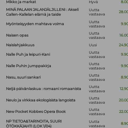
Mikko ja markat
Hyvä
8.0
MINÄ PALAAN JALANJÄLJILLENI : Akseli
Uutta
28.0
vastaava
Gallen-Kallelan elämä ja taide
Uutta
Myönteisyyden mahtava voima
9.9
vastaava
Uutta
Naisen opas
16.0
vastaava
Naislahjakkuus
Uusi
24.9
Uutta
Nalle Puh ja leipuri-Kani
9.9
vastaava
Uutta
Nalle Puhin jumppakirja
9.9
vastaava
Uutta
Nasu, suuri sankari
8.9
vastaava
Uutta
Neljä päivänlaskua : romaani romaanista
12.9
vastaava
Uutta
Neulo ja virkkaa ekologisista langoista
20.0
vastaava
Uutta
New Pocket Kobbes Opera Book
22.0
vastaava
NP TIETOA&TARINOITA, SUURI
Uutta
8.9
vastaava
ÖTÖKKÄJAHTI (LOK 1/04)