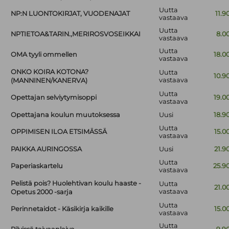
Uutta
NP:N LUONTOKIRJAT, VUODENAJAT
11.9
vastaava
Uutta
NPTIETOA&TARIN.,MERIROSVOSEIKKAI
8.0
vastaava
Uutta
OMA tyyli ommellen
18.0
vastaava
ONKO KOIRA KOTONA?
Uutta
10.9
vastaava
(MANNINEN/KANERVA)
Uutta
Opettajan selviytymisoppi
19.0
vastaava
Opettajana koulun muutoksessa
Uusi
18.9
Uutta
OPPIMISEN ILOA ETSIMÄSSÄ
15.0
vastaava
PAIKKA AURINGOSSA
Uusi
21.9
Uutta
Paperiaskartelu
25.9
vastaava
Pelistä pois? Huolehtivan koulu haaste -
Uutta
21.0
vastaava
Opetus 2000 -sarja
Uutta
Perinnetaidot - Käsikirja kaikille
15.0
vastaava
Uutta