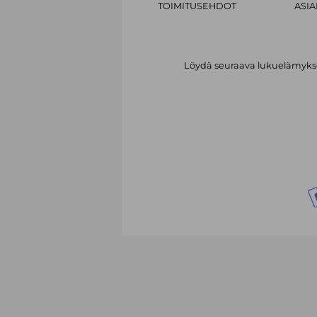
TOIMITUSEHDOT
ASI
Löydä seuraava lukuelämykses