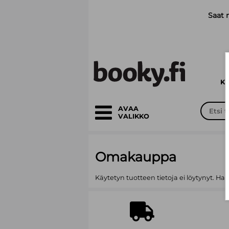
Siirry pääsisältöön
Saat 
K
AVAA
VALIKKO
Omakauppa
Käytetyn tuotteen tietoja ei löytynyt. Ha