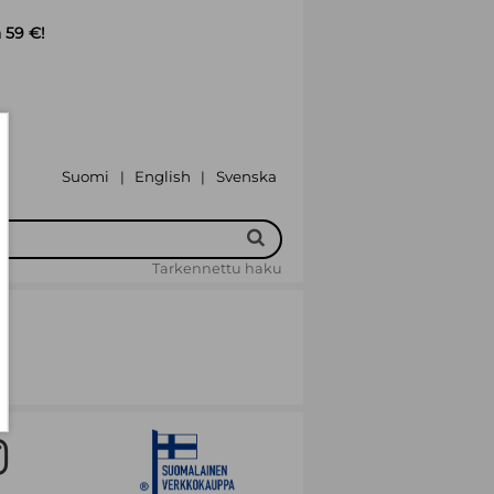
 59 €!
Suomi
English
Svenska
|
|
Tarkennettu haku