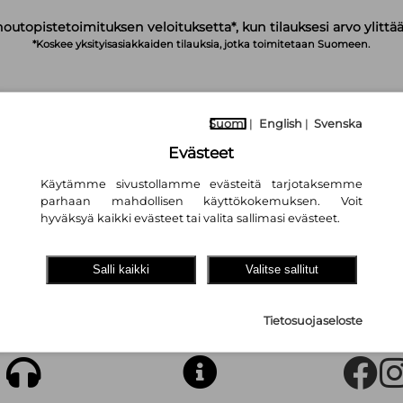
noutopistetoimituksen veloituksetta*, kun tilauksesi arvo ylittää
*Koskee yksityisasiakkaiden tilauksia, jotka toimitetaan Suomeen.
Suomi
|
English
|
Svenska
IRJAUDU
OSTOSKORI
TILAA UUTISKIRJE
Evästeet
Käytämme sivustollamme evästeitä tarjotaksemme
parhaan mahdollisen käyttökokemuksen. Voit
hyväksyä kaikki evästeet tai valita sallimasi evästeet.
Salli kaikki
Valitse sallitut
kemaasi käytettyä tuotetta ei ole olemassa tai se on jo myyty.
Tietosuojaseloste