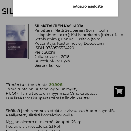
Tietosuojaseloste
SILMÄTAUTIEN KÄSIKIRJA
SILMÄTAUTIEN KÄSIKIRJA
Kirjoittaja: Matti Seppänen (toim.); Juha
Holopainen (toim.); Kai Kaarniranta (toim.); Niko
Setälä (toim.); Hanna Uusitalo (toim.)
Kustantaja: Kustannus oy Duodecim
ISBN: 9789516564220
Kieli: Suomi
Julkaisuvuosi: 2018
Kuntoluokka: Hyvä
Saatavilla: 1kpl
Tämän tuotteen hinta:
39.90€
Tämä tuote on uutena loppuunmyyty.
HUOM! Tämä tuote on myynnissä Omakaupassa
Lue lisää Omakaupasta
tämän linkin
kautta!
Sisältää jonkin verran siistejä alleviivauksia huomiokynällä.
Päällystetty siististi kontaktimuovilla.
Myyjän aiemmin tekemät kaupat: 26 kpl
Positiivisia arvosteluita:
23 kpl