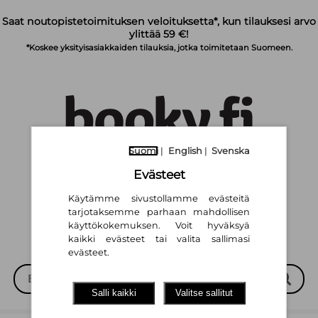
Siirry pääsisältöön
Saat noutopistetoimituksen veloituksetta*, kun tilauksesi arvo
ylittää 59 €!
*Koskee yksityisasiakkaiden tilauksia, jotka toimitetaan Suomeen.
Suomi
|
English
|
Svenska
Suomi
English
Svenska
Evästeet
|
|
Käytämme sivustollamme evästeitä
tarjotaksemme parhaan mahdollisen
käyttökokemuksen. Voit hyväksyä
kaikki evästeet tai valita sallimasi
evästeet.
Salli kaikki
Valitse sallitut