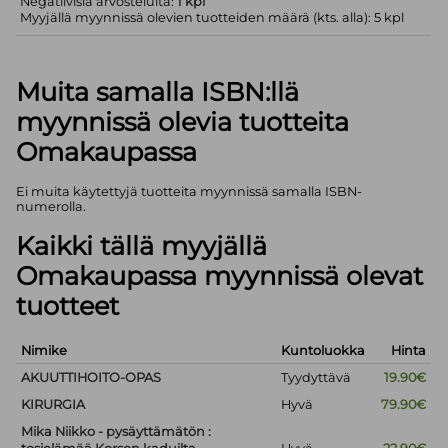
Negatiivisia arvosteluita:
1 kpl
Myyjällä myynnissä olevien tuotteiden määrä (kts. alla): 5 kpl
Muita samalla ISBN:llä
myynnissä olevia tuotteita
Omakaupassa
Ei muita käytettyjä tuotteita myynnissä samalla ISBN-
numerolla.
Kaikki tällä myyjällä
Omakaupassa myynnissä olevat
tuotteet
Nimike
Kuntoluokka
Hinta
AKUUTTIHOITO-OPAS
Tyydyttävä
19.90€
KIRURGIA
Hyvä
79.90€
Mika Niikko - pysäyttämätön :