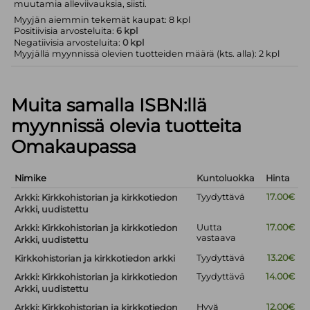
muutamia alleviivauksia, siisti.
Myyjän aiemmin tekemät kaupat: 8 kpl
Positiivisia arvosteluita:
6 kpl
Negatiivisia arvosteluita:
0 kpl
Myyjällä myynnissä olevien tuotteiden määrä (kts. alla): 2 kpl
Muita samalla ISBN:llä
myynnissä olevia tuotteita
Omakaupassa
Nimike
Kuntoluokka
Hinta
Tyydyttävä
17.00€
Arkki: Kirkkohistorian ja kirkkotiedon
Arkki, uudistettu
Uutta
17.00€
Arkki: Kirkkohistorian ja kirkkotiedon
vastaava
Arkki, uudistettu
Tyydyttävä
13.20€
Kirkkohistorian ja kirkkotiedon arkki
Tyydyttävä
14.00€
Arkki: Kirkkohistorian ja kirkkotiedon
Arkki, uudistettu
Hyvä
12.00€
Arkki: Kirkkohistorian ja kirkkotiedon