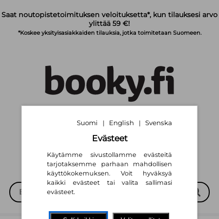
Siirry pääsisältöön
Saat noutopistetoimituksen veloituksetta*, kun tilauksesi arvo
ylittää 59 €!
*Koskee yksityisasiakkaiden tilauksia, jotka toimitetaan Suomeen.
Suomi
English
Svenska
|
|
Suomi
English
Svenska
|
|
Evästeet
Käytämme sivustollamme evästeitä
tarjotaksemme parhaan mahdollisen
käyttökokemuksen. Voit hyväksyä
kaikki evästeet tai valita sallimasi
evästeet.