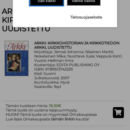
Salli kaikki
Valitse sallitut
ARKKI: KIRKKOHISTORIAN JA
Tietosuojaseloste
KIRKKOTIEDON ARKKI,
UUDISTETTU
ARKKI: KIRKKOHISTORIAN JA KIRKKOTIEDON
ARKKI, UUDISTETTU
Kirjoittaja: Jämsä Johanna; Nissinen Martti;
Nokelainen Mika; Nuorteva Jussi; Vappula Katri;
Vuorio-Hellman Irma
Kustantaja: EDITA PUBLISHING OY
ISBN: 9789513742539
Kieli: Suomi
Julkaisuvuosi: 2007
Kuntoluokka: Hyvä
Saatavilla: 1kpl
Tämän tuotteen hinta:
16.50€
Tämä tuote on uutena loppuunmyyty.
HUOM! Tämä tuote on myynnissä Omakaupassa
Lue lisää Omakaupasta
tämän linkin
kautta!