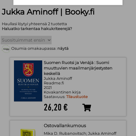
Jukka Aminoff | Booky.fi
Haullasi löytyi yhteensä 2 tuotetta
Haluatko tarkentaa hakukriteerejä?
Osumia omakaupassa:
näytä
Suomen Ruotsi ja Venäjä : Suomi
muuttuvien maailmanjärjestysten
keskellä
Jukka Aminoff
Readme.fi
2021
Kovakantinen kirja
Saatavuus:
Tilaustuote
26,20 €
Ostovallankumous
Mika D. Rubanovitsch; Jukka Aminoff