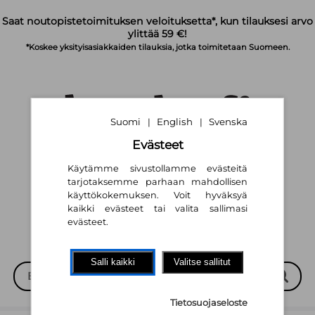
Siirry pääsisältöön
Saat noutopistetoimituksen veloituksetta*, kun tilauksesi arvo
ylittää 59 €!
*Koskee yksityisasiakkaiden tilauksia, jotka toimitetaan Suomeen.
Suomi
English
Svenska
|
|
Evästeet
Käytämme sivustollamme evästeitä
Suomi
English
Svenska
|
|
tarjotaksemme parhaan mahdollisen
käyttökokemuksen. Voit hyväksyä
kaikki evästeet tai valita sallimasi
evästeet.
Salli kaikki
Valitse sallitut
Tietosuojaseloste