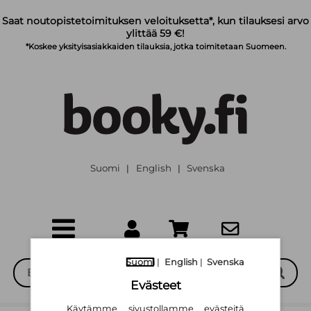
Siirry pääsisältöön
Saat noutopistetoimituksen veloituksetta*, kun tilauksesi arvo
ylittää 59 €!
*Koskee yksityisasiakkaiden tilauksia, jotka toimitetaan Suomeen.
Suomi
English
Svenska
|
|
Suomi
|
English
|
Svenska
Evästeet
Käytämme sivustollamme evästeitä