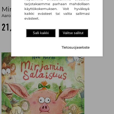
tarjotaksemme parhaan mahdollisen
Mirjamin salaisuus
käyttökokemuksen. Voit hyväksyä
kaikki evästeet tai valita sallimasi
Aaron Huw
,
Terhi Leskinen (käänt.)
evästeet.
21,60 €
Salli kaikki
Valitse sallitut
Tietosuojaseloste