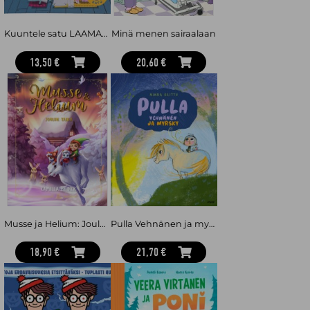
Kuuntele satu LAAMAT YÖKYLÄSSÄ -äänikirja 4-6 v
Minä menen sairaalaan
13,50 €
20,60 €
Musse ja Helium: Joulun taika
Pulla Vehnänen ja myrsky
18,90 €
21,70 €