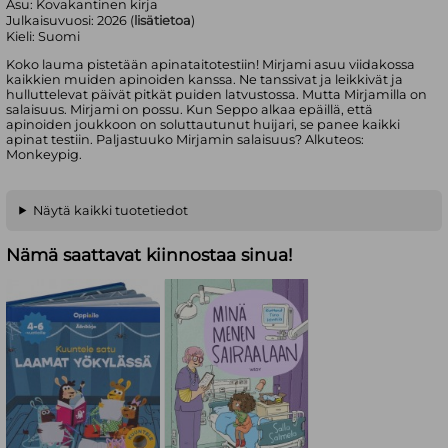
Asu:
Kovakantinen kirja
Julkaisuvuosi:
2026 (
lisätietoa
)
Kieli:
Suomi
Koko lauma pistetään apinataitotestiin! Mirjami asuu viidakossa
kaikkien muiden apinoiden kanssa. Ne tanssivat ja leikkivät ja
hulluttelevat päivät pitkät puiden latvustossa. Mutta Mirjamilla on
salaisuus. Mirjami on possu. Kun Seppo alkaa epäillä, että
apinoiden joukkoon on soluttautunut huijari, se panee kaikki
apinat testiin. Paljastuuko Mirjamin salaisuus? Alkuteos:
Monkeypig.
Näytä kaikki tuotetiedot
Nämä saattavat kiinnostaa sinua!