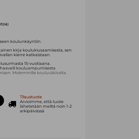
ietoa
)
liseen koulunkäyntiin.
inen kirja koulukiusaamisesta, sen
kivallan kierre katkaistaan.
oulusurmasta 15-vuotiaana.
 haaveili kouluampumisesta
isen. Molemmille kouluväkivalta
löytyi yhteys heti. Kumpikin on tehnyt
äkivallan ehkäisemiseksi.
Tilaustuote
kuttajaa kirjoittaa kokemastaan
Arvioimme, että tuote
illa kiusaamisen kierteestä voitaisiin
lähetetään meiltä noin 1-2
arkipäivässä
arlamentaarikko ja Helsingin
öskennellyt muun muassa syrjinnän
luiden edistämiseksi.
edes-nimellä esiintyvä rap-artisti, joka