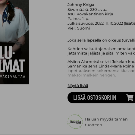
Johnny Kniga
Sivumäärä:
230
sivua
Asu:
Kovakantinen kirja
Painos:
1. p.
Julkaisuvuosi:
2022, 11.10.2022 (
lisät
Kieli:
Suomi
Jokaisella lapsella on oikeus turval
Kahden vaikuttajanaisen omakohta
jättämistä jäljistä ja siitä, miten vä
Alviina Alametsä selvisi Jokelan k
Samanikäisenä Linda-Maria Roine
lopettaakseen kokemansa kiusaam
maksoi melkein hengen.
Kun Alametsä ja Roine kohtasivat, 
Näytä lisää
tahollaan ja tavallaan työtä kouluv
LISÄÄ OSTOSKORIIN
Kirjassaan kaksi valovoimaista vai
kouluväkivallasta ja ratkaisuista, jo
päästä eroon.
Alviina Alametsä
(s. 1992) on europ
kaupunginvaltuutettu, joka on ty
Haluan myydä tämän
kitkemiseksi ja mielenterveyspalve
tuotteen
Linda-Maria Roine
(s. 1993) on Merc