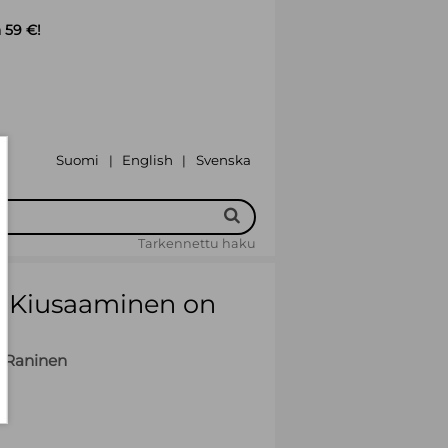
 59 €!
Suomi
English
Svenska
|
|
Tarkennettu haku
: Kiusaaminen on
a Raninen