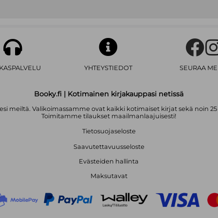
tunnetaan myös palkituista kirjoi
mieskään
(2019, yhdessä Venla Pys
Totuus ja tunnustus
(2020).
AKASPALVELU
YHTEYSTIEDOT
SEURAA ME
Booky.fi | Kotimainen kirjakauppasi netissä
i meiltä. Valikoimassamme ovat kaikki kotimaiset kirjat sekä noin 25
Toimitamme tilaukset maailmanlaajuisesti!
Tietosuojaseloste
Saavutettavuusseloste
Evästeiden hallinta
Maksutavat