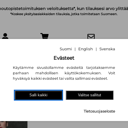
noutopistetoimituksen veloituksetta*, kun tilauksesi arvo ylittää
*Koskee yksityisasiakkaiden tilauksia, jotka toimitetaan Suomeen.
IRJAUDU
OSTOSKORI
TILAA UUTISKIRJE
Suomi
English
Svenska
|
|
Evästeet
Käytämme sivustollamme evästeitä tarjotaksemme
parhaan mahdollisen käyttökokemuksen. Voit
hyväksyä kaikki evästeet tai valita sallimasi evästeet.
Koulumustelmat 
väkivaltaa
Salli kaikki
Valitse sallitut
Alviina Alametsä
,
Linda-Mari
Tietosuojaseloste
9,40 €