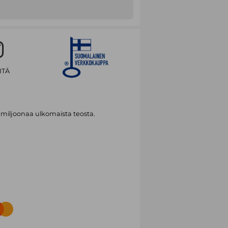
staan
Mercedes Bentso – Ei koira muttei
tysen kanssa) ja
Mercedes Bentso –
ITÄ
 miljoonaa ulkomaista teosta.