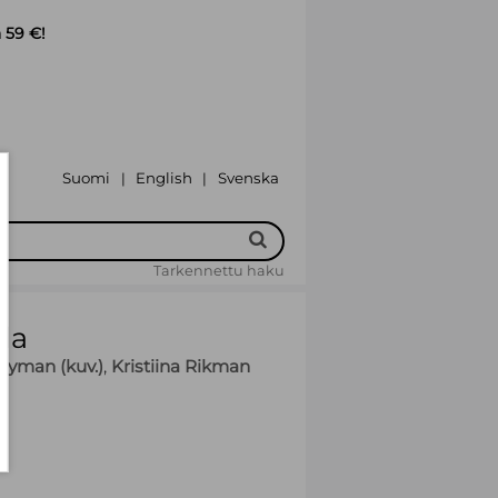
 59 €!
Suomi
English
Svenska
|
|
Tarkennettu haku
lla
Nyman (kuv.)
,
Kristiina Rikman