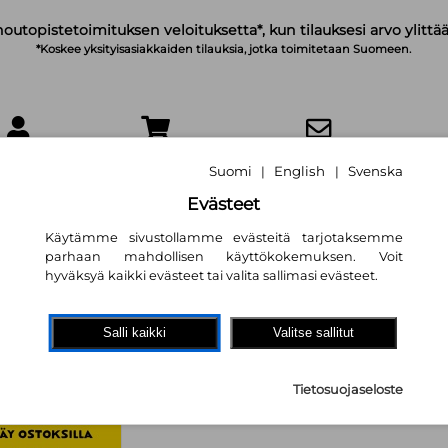
noutopistetoimituksen veloituksetta*, kun tilauksesi arvo ylittää
*Koskee yksityisasiakkaiden tilauksia, jotka toimitetaan Suomeen.
IRJAUDU
OSTOSKORI
TILAA UUTISKIRJE
Suomi
English
Svenska
|
|
Evästeet
Käytämme sivustollamme evästeitä tarjotaksemme
parhaan mahdollisen käyttökokemuksen. Voit
hyväksyä kaikki evästeet tai valita sallimasi evästeet.
Peppi käy ostoksi
Astrid Lindgren
,
Ingrid Vang 
Salli kaikki
Valitse sallitut
(käänt.)
17,80 €
Tietosuojaseloste