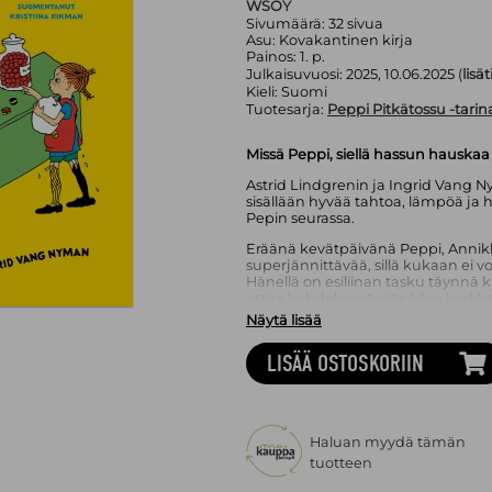
WSOY
Sivumäärä:
32
sivua
Asu:
Kovakantinen kirja
Painos:
1. p.
Julkaisuvuosi:
2025, 10.06.2025 (
lisä
Kieli:
Suomi
Tuotesarja:
Peppi Pitkätossu -tarin
Missä Peppi, siellä hassun hauskaa j
Astrid Lindgrenin ja Ingrid Vang 
sisällään hyvää tahtoa, lämpöä ja
Pepin seurassa.
Eräänä kevätpäivänä Peppi, Annikka
superjännittävää, sillä kukaan ei vo
Hänellä on esiliinan tasku täynnä 
ostaa kahdeksantoista kiloa karkkej
riittää, ja lelukaupastakin löytyy k
Näytä lisää
Peppi löytää itselleen apteekista?
LISÄÄ OSTOSKORIIN
Kristiina Rikmanin uusi suomennos
Astrid Lindgren
(1907–2002) on yks
lastenkirjailijoista. Hänet tunne
Pitkätossun ja Katto-Kassisen äiti
(1916–1959) on kuvittanut kaikki Li
Haluan myydä tämän
tuotteen