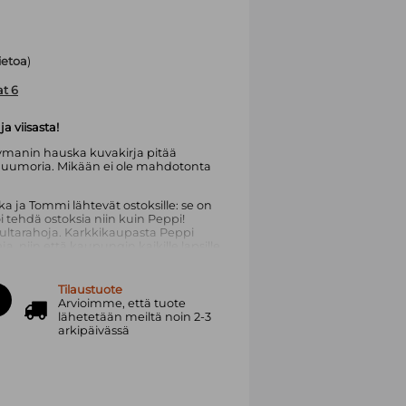
tietoa
)
at 6
a viisasta!
Nymanin hauska kuvakirja pitää
 huumoria. Mikään ei ole mahdotonta
 ja Tommi lähtevät ostoksille: se on
i tehdä ostoksia niin kuin Peppi!
kultarahoja. Karkkikaupasta Peppi
a, niin että kaupungin kaikille lapsille
aikille jotain hauskaa. Ja mitä ihmettä
Tilaustuote
.
Arvioimme, että tuote
lähetetään meiltä noin 2-3
i maailman rakastetuimmista
arkipäivässä
taan mm. Vaahteramäen Eemelin, Peppi
nä. Tanskalainen
Ingrid Vang Nyman
ndgrenin Peppi-tarinat ja -sarjakuvat.