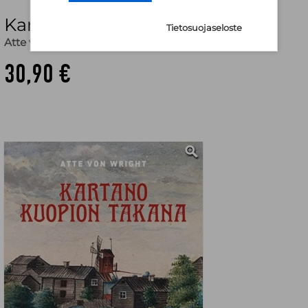
Kartano Kuopion takana
Tietosuojaseloste
Atte von Wright
30,90 €