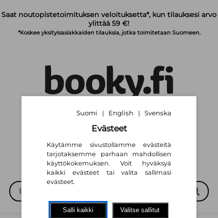
Siirry pääsisältöön
Saat noutopistetoimituksen veloituksetta*, kun tilauksesi arvo
ylittää 59 €!
*Koskee yksityisasiakkaiden tilauksia, jotka toimitetaan Suomeen.
Suomi
English
Svenska
|
|
Suomi
English
Svenska
|
|
Evästeet
Käytämme sivustollamme evästeitä
tarjotaksemme parhaan mahdollisen
käyttökokemuksen. Voit hyväksyä
kaikki evästeet tai valita sallimasi
evästeet.
Salli kaikki
Valitse sallitut