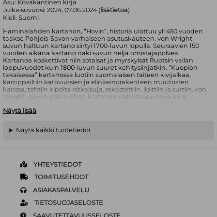
Asu:
Kovakantinen kirja
Julkaisuvuosi:
2024, 07.06.2024 (
lisätietoa
)
Kieli:
Suomi
Haminalahden kartanon, ”Hovin”, historia ulottuu yli 450 vuoden
taakse Pohjois-Savon varhaiseen asutuskauteen. von Wright -
suvun haltuun kartano siirtyi 1700-luvun lopulla. Seuraavien 150
vuoden aikana kartano näki suvun neljä omistajapolvea.
Kartanoa koskettivat niin sotaisat ja myrskyisät Ruotsin vallan
loppuvuodet kuin 1800-luvun suuret kehityslinjatkin. ”Kuopion
takaisessa” kartanossa luotiin suomalaisen taiteen kivijalkaa,
kamppailtiin katovuosien ja elinkeinorakenteen muutosten
kanssa, tehtiin kipeitä ratkaisuja, rakastettiin, iloittiin ja surtiin. von
Wright -suvun päämiehen kartanon vaiheita kuvaava kirja
perustuu paljolti ennen julkaisemattomiin tai vähän tunnettuihin
Näytä lisää
dokumentteihin ja kuvaa erikoislaatuista perhettä ja
elämäntapaa kartanokulttuurin koillisessa periferiassa.
Näytä kaikki tuotetiedot
Atte von Wright on kuopiolainen elintarvikebiotekniikan
emeritusprofessori Itä-Suomen yliopistosta ja von Wright -suvun
nykyinen päämies. Suku- ja paikallishistoria on hänen
pitkäaikainen harrastuksensa.
YHTEYSTIEDOT
TOIMITUSEHDOT
ASIAKASPALVELU
TIETOSUOJASELOSTE
SAAVUTETTAVUUSSELOSTE