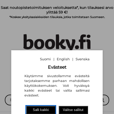
Siirry pääsisältöön
Saat noutopistetoimituksen veloituksetta*, kun tilauksesi arvo
ylittää 59 €!
*Koskee yksityisasiakkaiden tilauksia, jotka toimitetaan Suomeen.
Suomi
English
Svenska
|
|
Suomi
English
Svenska
|
|
Evästeet
Käytämme sivustollamme evästeitä
tarjotaksemme parhaan mahdollisen
käyttökokemuksen. Voit hyväksyä
kaikki evästeet tai valita sallimasi
evästeet.
Salli kaikki
Valitse sallitut