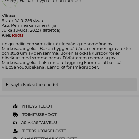
Haluan myydä tämän tuotteen
Vibosa
Sivumäärä:
256
sivua
Asu:
Pehmeäkantinen kirja
Julkaisuvuosi:
2022 (
lisätietoa
)
Kieli:
Ruotsi
En grundlig och samtidigt lättförståelig genomgång av
Markusevangeliet. Boken bygger på både memorering av texten
och studium av den samma. Boken är också kursbok för en
bibelkurs med samma namn. Författarens memoring av
Markusevangeliet tillika med utläggning kommer att ses på
ViBoSa Youtubekanal. Lämpligt för smågrupper.
Näytä kaikki tuotetiedot
YHTEYSTIEDOT
TOIMITUSEHDOT
ASIAKASPALVELU
TIETOSUOJASELOSTE