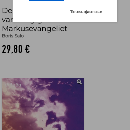
Den stora berättelsen : en
Tietosuojaseloste
vandring genom
Markusevangeliet
Boris Salo
29,80 €