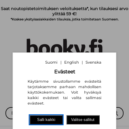
Siirry pääsisältöön
Saat noutopistetoimituksen veloituksetta*, kun tilauksesi arvo
ylittää 59 €!
*Koskee yksityisasiakkaiden tilauksia, jotka toimitetaan Suomeen.
Suomi
English
Svenska
|
|
Suomi
English
Svenska
|
|
Evästeet
Käytämme sivustollamme evästeitä
tarjotaksemme parhaan mahdollisen
käyttökokemuksen. Voit hyväksyä
kaikki evästeet tai valita sallimasi
evästeet.
Salli kaikki
Valitse sallitut