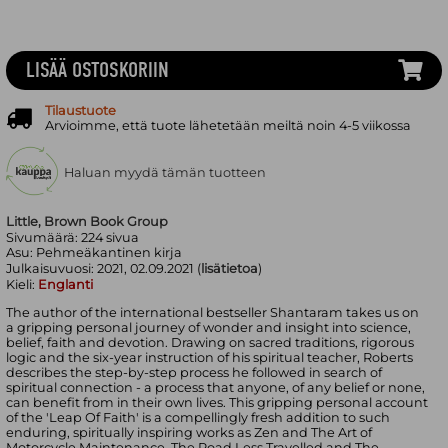
LISÄÄ OSTOSKORIIN
Tilaustuote
Arvioimme, että tuote lähetetään meiltä noin 4-5 viikossa
Haluan myydä tämän tuotteen
Little, Brown Book Group
Sivumäärä:
224
sivua
Asu:
Pehmeäkantinen kirja
Julkaisuvuosi:
2021, 02.09.2021 (
lisätietoa
)
Kieli:
Englanti
The author of the international bestseller Shantaram takes us on
a gripping personal journey of wonder and insight into science,
belief, faith and devotion. Drawing on sacred traditions, rigorous
logic and the six-year instruction of his spiritual teacher, Roberts
describes the step-by-step process he followed in search of
spiritual connection - a process that anyone, of any belief or none,
can benefit from in their own lives. This gripping personal account
of the 'Leap Of Faith' is a compellingly fresh addition to such
enduring, spiritually inspiring works as Zen and The Art of
Motorcycle Maintenance, The Road Less Travelled and The