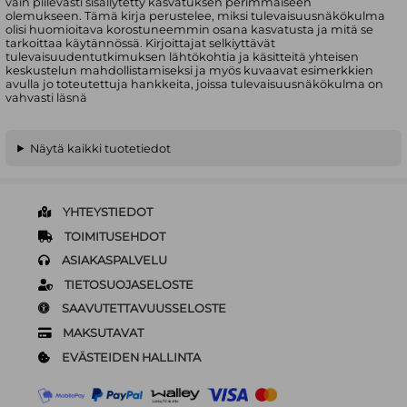
vain piilevästi sisällytetty kasvatuksen perimmäiseen
olemukseen. Tämä kirja perustelee, miksi tulevaisuusnäkökulma
olisi huomioitava korostuneemmin osana kasvatusta ja mitä se
tarkoittaa käytännössä. Kirjoittajat selkiyttävät
tulevaisuudentutkimuksen lähtökohtia ja käsitteitä yhteisen
keskustelun mahdollistamiseksi ja myös kuvaavat esimerkkien
avulla jo toteutettuja hankkeita, joissa tulevaisuusnäkökulma on
vahvasti läsnä
Näytä kaikki tuotetiedot
YHTEYSTIEDOT
TOIMITUSEHDOT
ASIAKASPALVELU
TIETOSUOJASELOSTE
SAAVUTETTAVUUSSELOSTE
MAKSUTAVAT
EVÄSTEIDEN HALLINTA