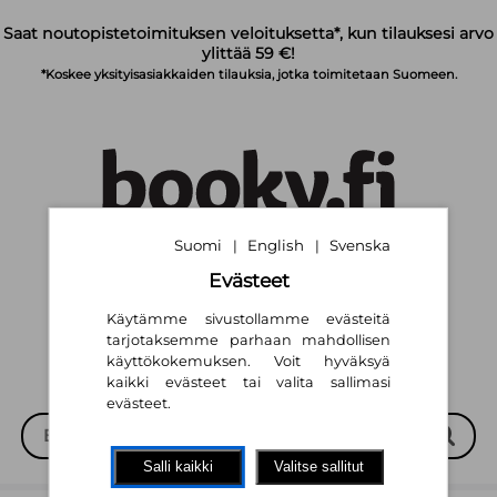
Siirry pääsisältöön
Saat noutopistetoimituksen veloituksetta*, kun tilauksesi arvo
ylittää 59 €!
*Koskee yksityisasiakkaiden tilauksia, jotka toimitetaan Suomeen.
Suomi
English
Svenska
|
|
Suomi
English
Svenska
|
|
Evästeet
Käytämme sivustollamme evästeitä
tarjotaksemme parhaan mahdollisen
käyttökokemuksen. Voit hyväksyä
kaikki evästeet tai valita sallimasi
evästeet.
Salli kaikki
Valitse sallitut