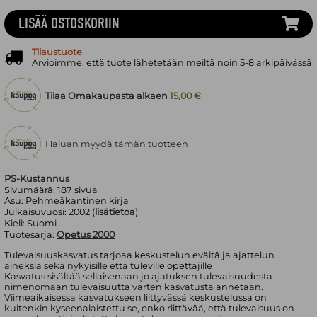
LISÄÄ OSTOSKORIIN
Tilaustuote
Arvioimme, että tuote lähetetään meiltä noin 5-8 arkipäivässä
Tilaa Omakaupasta alkaen
15,00 €
Haluan myydä tämän tuotteen
PS-Kustannus
Sivumäärä:
187
sivua
Asu:
Pehmeäkantinen kirja
Julkaisuvuosi:
2002 (
lisätietoa
)
Kieli:
Suomi
Tuotesarja:
Opetus 2000
Tulevaisuuskasvatus tarjoaa keskustelun eväitä ja ajattelun
aineksia sekä nykyisille että tuleville opettajille
Kasvatus sisältää sellaisenaan jo ajatuksen tulevaisuudesta -
nimenomaan tulevaisuutta varten kasvatusta annetaan.
Viimeaikaisessa kasvatukseen liittyvässä keskustelussa on
kuitenkin kyseenalaistettu se, onko riittävää, että tulevaisuus on