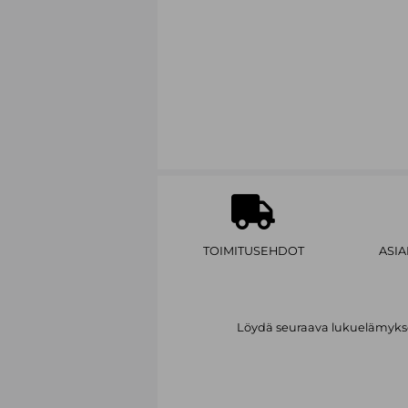
TOIMITUSEHDOT
ASI
Löydä seuraava lukuelämykses