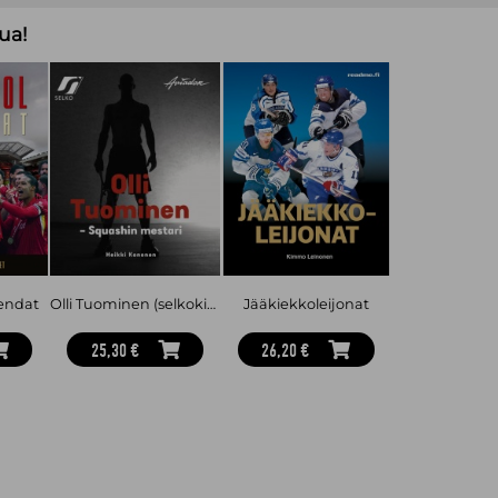
Mika Wickström on Helsingissä asuva
ua!
niin proosaa kuin tietokirjallisuutta
gendat
Olli Tuominen (selkokirja) : squashin mestari
Jääkiekkoleijonat
25,30 €
26,20 €