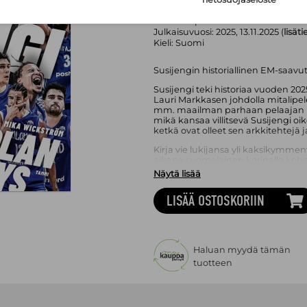
Sivumäärä:
377
sivua
Asu:
Pehmeäkantinen kirja
Painos:
1. p.
Julkaisuvuosi:
2025, 13.11.2025 (
lisät
Kieli:
Suomi
Susijengin historiallinen EM-saavut
Susijengi teki historiaa vuoden 20
Lauri Markkasen johdolla mitalipel
mm. maailman parhaan pelaajan N
mikä kansaa villitsevä Susijengi oi
ketkä ovat olleet sen arkkitehtej
Kirja vie lukijansa yli kaksikymmen
aikana suomalainen koripallo koh
mitalipeleihin ja salamavalojen v
Näytä lisää
joukkueen tarinassa merkittäviä r
Dettmannista Hanno Möttölään, T
LISÄÄ OSTOSKORIIN
Sasu Salinista Lauri Markkaseen.
Susijengi – Pohjolan ylpeys
on täyd
ja sisältää neljä kokonaan uutta l
2025 Tampereen ja Riian EM-kiso
Haluan myydä tämän
Hippo Taatila on Susijengin pitkäai
tuotteen
kirjoittaja, joka on pitkällä kirjall
G.I. Gurdjieffia suomeksi sekä kirj
bestselleriksi kohonneen elämäke
kaiken
.