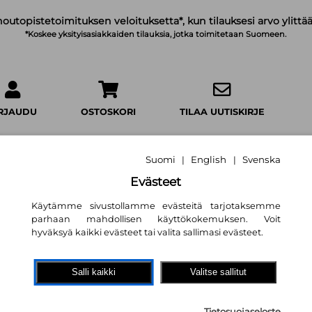
noutopistetoimituksen veloituksetta*, kun tilauksesi arvo ylittää
*Koskee yksityisasiakkaiden tilauksia, jotka toimitetaan Suomeen.
IRJAUDU
OSTOSKORI
TILAA UUTISKIRJE
Suomi
English
Svenska
|
|
Evästeet
Käytämme sivustollamme evästeitä tarjotaksemme
Susijengi - Pohjo
parhaan mahdollisen käyttökokemuksen. Voit
Hippo Taatila
,
Mika Wickströ
hyväksyä kaikki evästeet tai valita sallimasi evästeet.
13,30 €
Salli kaikki
Valitse sallitut
Tammi
Tietosuojaseloste