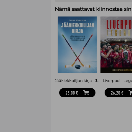
Nämä saattavat kiinnostaa sin
Jääkiekkoilijan kirja - Jääkiekkoilijan opit nuorille ja vanhemmille
Liverpool - Le
25,00 €
26,20 €