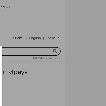
 59 €!
Suomi
English
Svenska
|
|
Tarkennettu haku
lan ylpeys
m