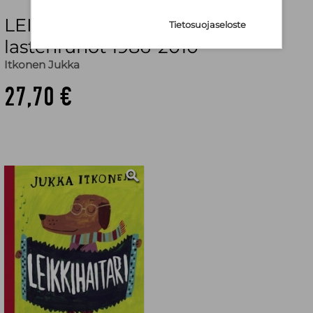
LEIKKIHAITARI - valitut
Tietosuojaseloste
lastenrunot 1986-2010
Itkonen Jukka
27,70 €