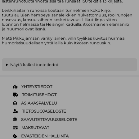
lastenrunotuotannosta sisältää runsaat 150 tekstiä 13 kirjasta.
Leikkihaitarin runoissa koetaan tunnelmien koko kirjo:
tuutulaulujen hempeys, sanaleikkien hulvattomuus, roolirunojen
nasevuus, lapsuusaiheen koskettavuus. Liikuttiinpa sitten
luonnon helmassa tai Helsingin kaduilla, itkosmainen elämänilo
ja huumori ovat läsnä.
Matti Pikkujämsän värikylläinen, villin tyylikäs kuvitus hurmaa
humoristisuudellaan yhtä lailla kuin Itkosen runouskin.
Näytä kaikki tuotetiedot
YHTEYSTIEDOT
TOIMITUSEHDOT
ASIAKASPALVELU
TIETOSUOJASELOSTE
SAAVUTETTAVUUSSELOSTE
MAKSUTAVAT
EVÄSTEIDEN HALLINTA