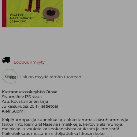
Loppuunmyyty
Haluan myydä tämän tuotteen
Kustannusosakeyhtiö Otava
Sivumäärä:
136
sivua
Asu:
Kovakantinen kirja
Julkaisuvuosi:
2011 (
lisätietoa
)
Kieli:
Suomi
Koipihumppaa ja kuonokkaita, aakkoslammas loksuhammas ja
taikuri Into Kiemura! Nasevia rimelikkejä, kertovia eläinrunoja,
mainioita kuvauksia kaikenkarvaisista otuksista ja ihmisistä!
Poikkileikkaus mestaririimittelijä Jukka Itkosen koko