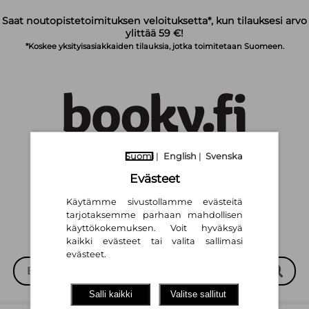
Siirry pääsisältöön
Saat noutopistetoimituksen veloituksetta*, kun tilauksesi arvo
ylittää 59 €!
*Koskee yksityisasiakkaiden tilauksia, jotka toimitetaan Suomeen.
Suomi
|
English
|
Svenska
Suomi
English
Svenska
|
|
Evästeet
Käytämme sivustollamme evästeitä
tarjotaksemme parhaan mahdollisen
käyttökokemuksen. Voit hyväksyä
kaikki evästeet tai valita sallimasi
evästeet.
Salli kaikki
Valitse sallitut