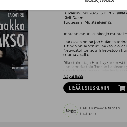
Sivumäärä:
416
sivua
Tietosuojaseloste
Asu:
Kovakantinen kirja
Painos:
1. p.
Julkaisuvuosi:
2025, 15.10.2025 (
lisät
Kieli:
Suomi
Tuotesarja:
Muistaakseni 2
Tehtaankadun kuiskaaja muistelee
Laaksosta on paljon huikeita tarino
Tiitinen on sanonut Laaksolla oll
Neuvostoliiton suurlähetystöön kui
suomalaisella.
Rikostoimittaja Harri Nykänen väitt
kansanedustaja Jaakko Laakson sy
vakoilutapauksessa. Toimittaja Mat
Näytä lisää
Presidentti Mauno Koivisto nimesi 
joka ohjaili muita toimittajia. Pi
LISÄÄ OSTOSKORIIN
Laakson väitettiin olevan kulissien 
Kokoomuksen Ilkka Kanerva ja Laa
hyvin. Kanerva valittiin vaikutusval
yhteistyöjärjestön johtoon. Mikä o
Venäjän ja Turkin?
Haluan myydä tämän
tuotteen
Jaakon isä palveli palveli Suomen J
ja sukeltajista muodostetussa jo
vanhemmat olivat punaorpoja. Isois