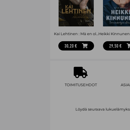
Kai Lehtinen : Mä en ole sellainen poika
30,20 €
29,50 €
TOIMITUSEHDOT
ASI
Löydä seuraava lukuelämykses