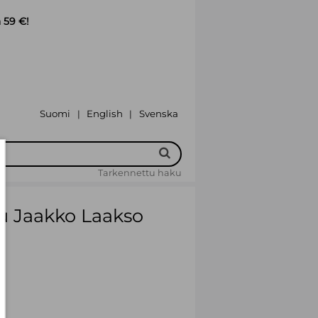
 59 €!
Suomi
English
Svenska
|
|
Tarkennettu haku
u Jaakko Laakso