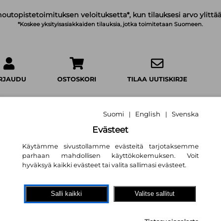
noutopistetoimituksen veloituksetta*, kun tilauksesi arvo ylittää
*Koskee yksityisasiakkaiden tilauksia, jotka toimitetaan Suomeen.
IRJAUDU
OSTOSKORI
TILAA UUTISKIRJE
Suomi
English
Svenska
|
|
Evästeet
Punainen takapir
Käytämme sivustollamme evästeitä tarjotaksemme
parhaan mahdollisen käyttökokemuksen. Voit
Jaakko Laakso
hyväksyä kaikki evästeet tai valita sallimasi evästeet.
32,30 €
Salli kaikki
Valitse sallitut
Docendo