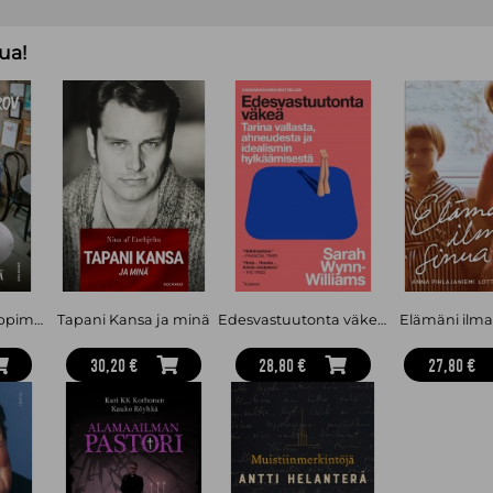
Laakso kertoo nyt oman tarinansa.
ua!
Muistaakseni-sarjassa muisteleva
henkilöt. He paljastavat asioita, jo
jotkut haluaisivat edelleen vaieta.
Jaakko Laakso
oli 15 vuotta edusku
vasemmistoliiton kansanedustaja.
vaikutusvaltainen jäsen vuosina 19
Suomi: ylipitkä oppimäärä
Tapani Kansa ja minä
Edesvastuutonta väkeä : Tarina vallasta, ahneudesta ja idealismin hylkäämisestä
Elämäni ilma
30,20 €
28,80 €
27,80 €