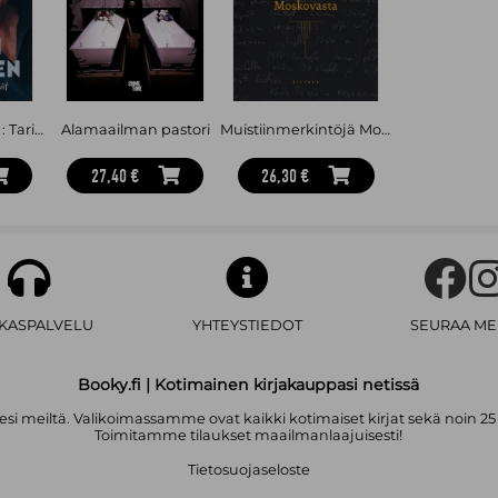
Heikki Kinnunen : Tarinankertojan elämät
Alamaailman pastori
Muistiinmerkintöjä Moskovasta
27,40 €
26,30 €
AKASPALVELU
YHTEYSTIEDOT
SEURAA ME
Booky.fi | Kotimainen kirjakauppasi netissä
i meiltä. Valikoimassamme ovat kaikki kotimaiset kirjat sekä noin 25
Toimitamme tilaukset maailmanlaajuisesti!
Tietosuojaseloste