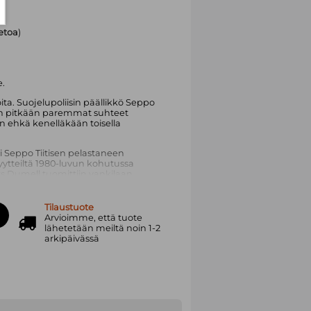
ietoa
)
.
ita. Suojelupoliisin päällikkö Seppo
een pitkään paremmat suhteet
n ehkä kenelläkään toisella
i Seppo Tiitisen pelastaneen
ytteiltä 1980-luvun kohutussa
s Dumell tuomittiin vankilaan.
Laakson ”sopulilauman johtajaksi”,
tkään eduskunnassa vaikuttaneen
Tilaustuote
”takapiru”.
Arvioimme, että tuote
lähetetään meiltä noin 1-2
kso tunsivat toisensa paremmin kuin
arkipäivässä
taisen Euroopan turvallisuus- ja
li Laakson osuus valinnassa? Entä
outsenella, panssarilaiva Väinämöisellä
ukko-osastossa. Laakson molemmat
ät kuolivat punavankileirillä.