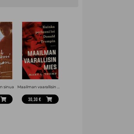
t Suomen yhteiskuntaan vaikuttaneet
ista ovat aiemmin vaienneet ja joista
ntatoimittaja. Ja sen jälkeen 20 vuotta
 Hän oli puolustusvaliokunnan
91–2011.
n sinua
Maailman vaarallisin mies. Kuinka perheeni loi Donald Trumpin
30,30 €