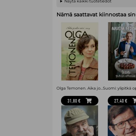
Näytä kaikki tuotetiedot
Nämä saattavat kiinnostaa sin
Olga Temonen. Aika jonka sain
31,80 €
27,40 €