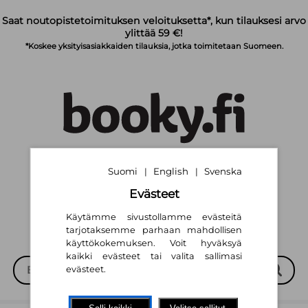
Siirry pääsisältöön
Saat noutopistetoimituksen veloituksetta*, kun tilauksesi arvo
ylittää 59 €!
*Koskee yksityisasiakkaiden tilauksia, jotka toimitetaan Suomeen.
Suomi
English
Svenska
|
|
Suomi
English
Svenska
|
|
Evästeet
Käytämme sivustollamme evästeitä
tarjotaksemme parhaan mahdollisen
käyttökokemuksen. Voit hyväksyä
kaikki evästeet tai valita sallimasi
evästeet.