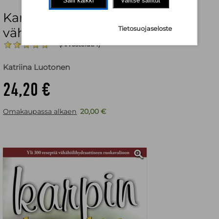
Salli kaikki
Valitse sallitut
Karpin keittokirja : herkkuja
Tietosuojaseloste
vähillä hiilareilla
(Arvostelut: 1)
Katriina Luotonen
24,20 €
Omakaupassa alkaen
20,00 €