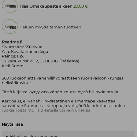
Tilaa Omakaupasta alkaen
20,00 €
Haluan myydä tämän tuotteen
Readme.fi
Sivumäärä:
356
sivua
Asu:
Kovakantinen kirja
Painos:
1. p.
Julkaisuvuosi:
2012, 02.01.2012 (
lisätietoa
)
Kieli:
Suomi
300 ruokaohjetta vähähiilihydraattiseen ruokavalioon - runsas
nelivärikuvitus!
Tästä kirjasta löytyy vain vähän, mutta hyviä hiilihydraatteja!
Karppaus, eli vähähiilihydraattinen elämäntapa kasvattaa
suosiotaan Suomessa. Karppaaja voi syödä laihduttaessaankin
ruokia, joista muilla dieeteillä voi vain uneksia.
Karpit ovat innokkaita ja kekseliäitä kokkeja. Miltä tuntuisi
laihduttaa syömällä salami-jauhelihapihvejä, moussakaa,
Näytä lisää
pohjatonta pitsaa, mutakakkua tai pähkinäsuklaa-pikkuleipiä?
Näytä kaikki tuotetiedot