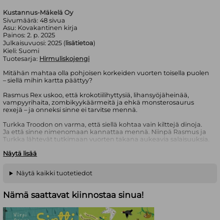
Kustannus-Mäkelä Oy
Sivumäärä:
48
sivua
Asu:
Kovakantinen kirja
Painos:
2. p. 2025
Julkaisuvuosi:
2025 (
lisätietoa
)
Kieli:
Suomi
Tuotesarja:
Hirmuliskojengi
Mitähän mahtaa olla pohjoisen korkeiden vuorten toisella puolen
– siellä mihin kartta päättyy?
Rasmus Rex uskoo, että krokotiilihyttysiä, lihansyöjäheinää,
vampyyrihaita, zombikyykäärmeitä ja ehkä monsterosaurus
rexejä – ja onneksi sinne ei tarvitse mennä.
Turkka Troodon on varma, että siellä kohtaa vain kilttejä dinoja.
Ja että sinne nimenomaan kannattaa mennä. Niinpä Rasmus ja
Turkka lähtevät tutkimaan vuorten takana aukeavia salaisuuksia.
Yltiöpäisellä matkalla ystävyksiä odottaa useampikin
Näytä lisää
yllätyskäänne...
Alkuteos Dinosaurgjengen Reisen.
Näytä kaikki tuotetiedot
Sarjassa aikaisemmin ilmestyneet:
Hirmuliskojengi ja salaperäinen muna
Hirmuliskojengi uimassa
Nämä saattavat kiinnostaa sinua!