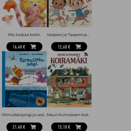
Miu kaipaa kotiin
Vaapero ja Taapero pukevat
16,40 €
12,60 €
Hirmuliskojengi ja vesipeto
Mauri Kunnaksen Koiramäki
21,40 €
15,10 €