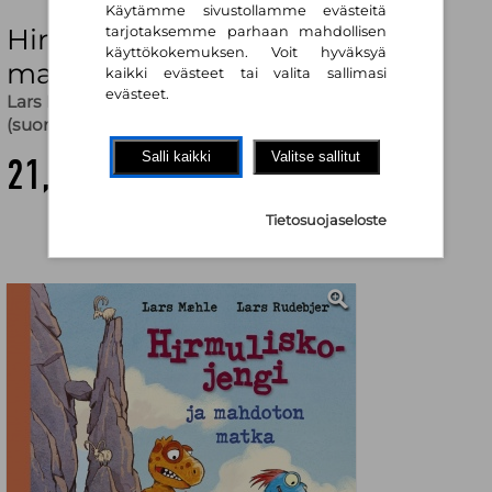
Käytämme sivustollamme evästeitä
Hirmuliskojengi ja mahdoton
tarjotaksemme parhaan mahdollisen
käyttökokemuksen. Voit hyväksyä
matka
kaikki evästeet tai valita sallimasi
evästeet.
Lars Maehle
,
Lars Rudebjer (kuv.)
,
Virpi Vainikainen
(suom.)
Salli kaikki
Valitse sallitut
21,30 €
Tietosuojaseloste