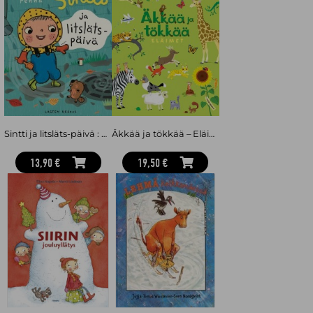
Sintti ja litsläts-päivä : Sintti-sarja
Äkkää ja tökkää – Eläimet
13,90 €
19,50 €