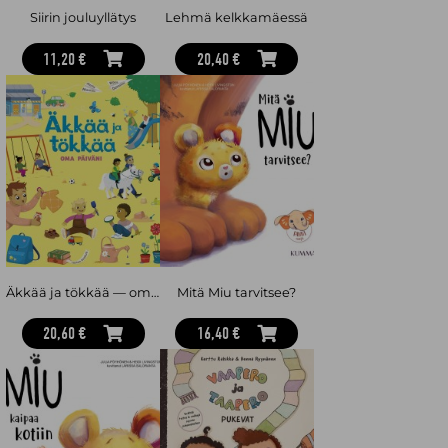
Siirin jouluyllätys
Lehmä kelkkamäessä
11,20 €
20,40 €
Äkkää ja tökkää — oma päiväni
Mitä Miu tarvitsee?
20,60 €
16,40 €