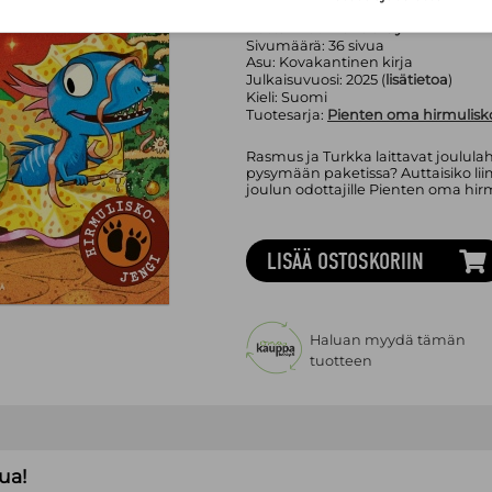
Kustannus-Mäkelä Oy
Sivumäärä:
36
sivua
Asu:
Kovakantinen kirja
Julkaisuvuosi:
2025 (
lisätietoa
)
Kieli:
Suomi
Tuotesarja:
Pienten oma hirmulisk
Rasmus ja Turkka laittavat joulula
pysymään paketissa? Auttaisiko li
joulun odottajille Pienten oma hirm
LISÄÄ OSTOSKORIIN
Haluan myydä tämän
tuotteen
ua!