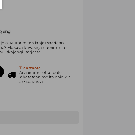
ojengi
hjoja. Mutta miten lahjat saadaan
ima? Mukava kuvakirja nuorimmille
uliskojengi -sarjassa.
Tilaustuote
Arvioimme, että tuote
lähetetään meiltä noin 2-3
arkipäivässä