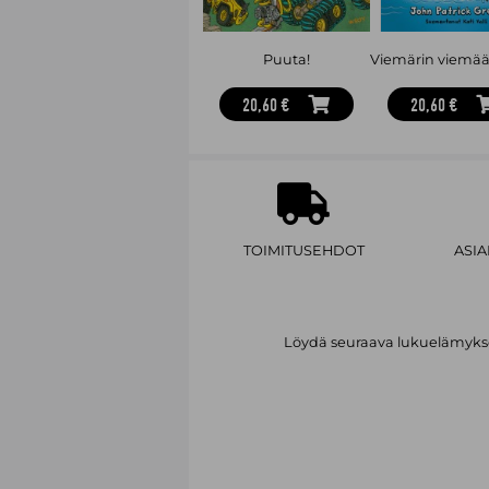
Puuta!
20,60 €
20,60 €
TOIMITUSEHDOT
ASI
Löydä seuraava lukuelämykses