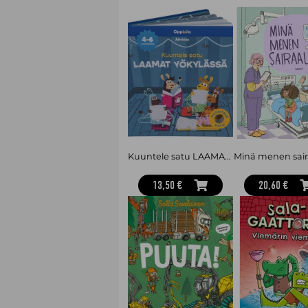
Kuuntele satu LAAMAT YÖKYLÄSSÄ -äänikirja 4-6 v
Minä menen sai
13,50 €
20,60 €