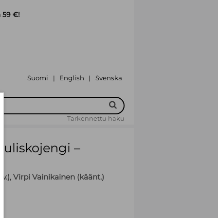
 59 €!
Suomi
English
Svenska
|
|
Tarkennettu haku
uliskojengi –
v.)
,
Virpi Vainikainen (käänt.)