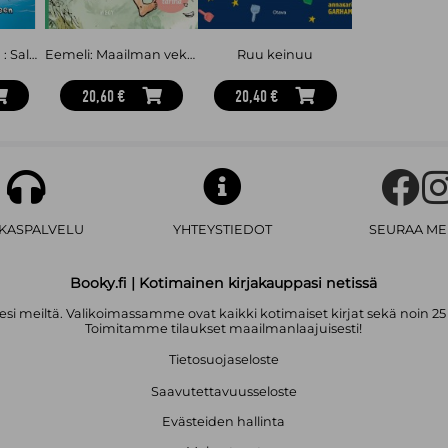
Viemärin viemää : Salagaattorit 2
Eemeli: Maailman vekkulein poika
Ruu keinuu
20,60 €
20,40 €
AKASPALVELU
YHTEYSTIEDOT
SEURAA ME
Booky.fi | Kotimainen kirjakauppasi netissä
i meiltä. Valikoimassamme ovat kaikki kotimaiset kirjat sekä noin 25
Toimitamme tilaukset maailmanlaajuisesti!
Tietosuojaseloste
Saavutettavuusseloste
Evästeiden hallinta