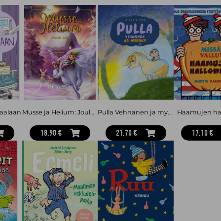
raalaan
Musse ja Helium: Joulun taika
Pulla Vehnänen ja myrsky
Haamujen ha
18,90 €
21,70 €
17,10 €