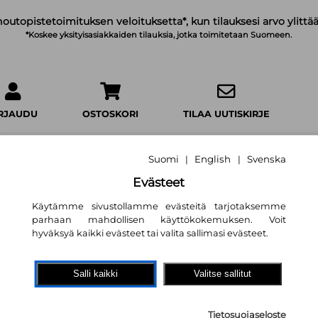
noutopistetoimituksen veloituksetta*, kun tilauksesi arvo ylittää
*Koskee yksityisasiakkaiden tilauksia, jotka toimitetaan Suomeen.
IRJAUDU
OSTOSKORI
TILAA UUTISKIRJE
Suomi
English
Svenska
|
|
Evästeet
Käytämme sivustollamme evästeitä tarjotaksemme
Pienten oma hirm
parhaan mahdollisen käyttökokemuksen. Voit
Joulupuuhissa
hyväksyä kaikki evästeet tai valita sallimasi evästeet.
Lars Mæhle
,
Lars Rudebjer (ku
Salli kaikki
Valitse sallitut
15,50 €
Tietosuojaseloste