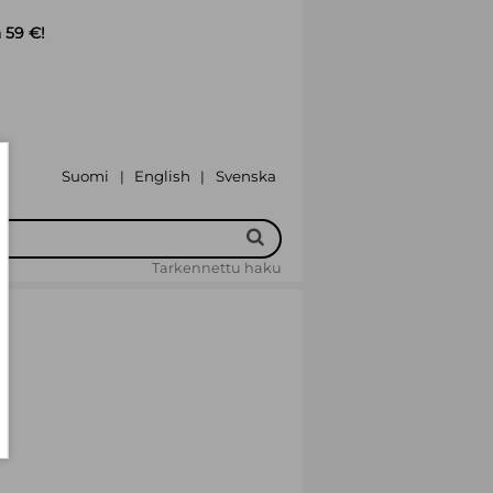
 59 €!
Suomi
English
Svenska
|
|
Tarkennettu haku