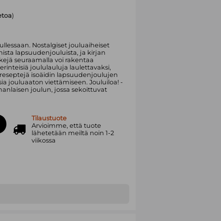
ietoa
)
llessaan. Nostalgiset jouluaiheiset
ista lapsuudenjouluista, ja kirjan
nkkejä seuraamalla voi rakentaa
erinteisiä joululauluja laulettavaksi,
tareseptejä isoäidin lapsuudenjoulujen
sia jouluaaton viettämiseen. Jouluiloa! -
nlaisen joulun, jossa sekoittuvat
Tilaustuote
Arvioimme, että tuote
lähetetään meiltä noin 1-2
viikossa