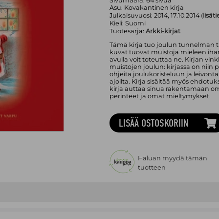
Sivumäärä:
64
sivua
Asu:
Kovakantinen kirja
Julkaisuvuosi:
2014, 17.10.2014 (
lisät
Kieli:
Suomi
Tuotesarja:
Arkki-kirjat
Tämä kirja tuo joulun tunnelman tu
kuvat tuovat muistoja mieleen ihan
avulla voit toteuttaa ne. Kirjan vi
muistojen joulun: kirjassa on niin p
ohjeita joulukoristeluun ja leivon
ajoilta. Kirja sisältää myös ehdotuk
kirja auttaa sinua rakentamaan oma
perinteet ja omat mieltymykset.
LISÄÄ OSTOSKORIIN
Haluan myydä tämän
tuotteen