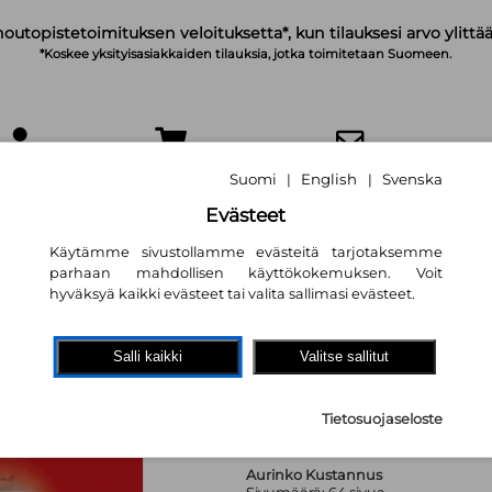
noutopistetoimituksen veloituksetta*, kun tilauksesi arvo ylittää
*Koskee yksityisasiakkaiden tilauksia, jotka toimitetaan Suomeen.
IRJAUDU
OSTOSKORI
TILAA UUTISKIRJE
Suomi
English
Svenska
|
|
Evästeet
Käytämme sivustollamme evästeitä tarjotaksemme
parhaan mahdollisen käyttökokemuksen. Voit
hyväksyä kaikki evästeet tai valita sallimasi evästeet.
Jouluiloa
Salli kaikki
Valitse sallitut
Maarit Varpu
21,50 €
Tietosuojaseloste
Aurinko Kustannus