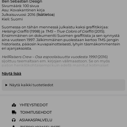
Ben Sebastian Design
Sivumäärä:
100
sivua
Asu:
Kovakantinen kirja
Julkaisuvuosi:
2016 (
lisätietoa
)
Kieli:
Suomi
Suomessa on tähän mennessä julkaistu kaksi graffitikirjaa:
Helsingi Graffiti
(1998) ja
TMS – True Colors of Graffiti
(2015).
Ensimmäinen on dokumentti Suomen graffitista ja sen synnystä
aina vuoteen 1997. Jälkimmäinen puolestaan kertoo TMS-jengin
historiasta, pääosin kuvapainotteisesti, lyhyin täsmäkommentein
eri ajanjaksoista.
HellRaisers Crew – Osa espoolaisuutta vuodesta 1990
(2016)
sijoittuu teemaltaan em. kirjojen välimaastoon. Se on myös
paljon henkilökohtaisempi kuin edellä mainitut kotimaiset
julkaisut. Vaikka kirja kertookin HRCmaalausjengistä, se kertoo
Näytä lisää
myös graffitista Espoossa 1980-1990 luvuilla sekä siitä, miten neljä
seitsemänkymmentäluvulla syntynyttä HRC:n jäsentä kokivat
kotimaisen graffitin kehittymisen kolmen vuosikymmenen
Näytä kaikki tuotetiedot
aikana aina siihen, mitä se on nyt, vuonna 2016. Kirjan kuvitus
tukee tätä kehityskaarta ja siinä on paljon kuvia, joita ei ole
aiemmin nähty muissa julkaisuissa.
Jos kotimainen graffiti ja taustat, jotka jäivät Helsinki Graffitista
YHTEYSTIEDOT
puuttumaan, kiinnostavat, on tämä kirja sinulle. Ja jos oletit, että
“silloin ennen” graffitia oli vain Helsingissä, suosittelemme myös
TOIMITUSEHDOT
tutustumaan tähän kirjaan.
ASIAKASPALVELU