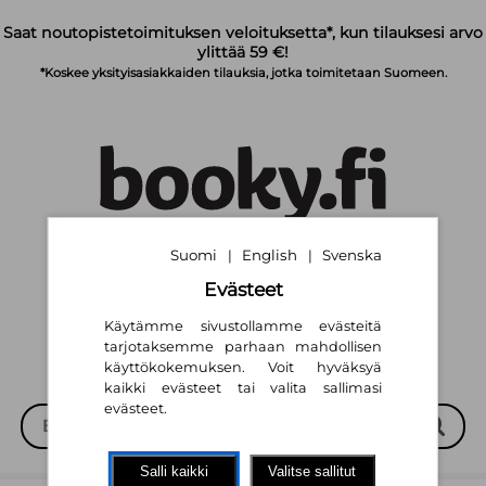
Siirry pääsisältöön
Saat noutopistetoimituksen veloituksetta*, kun tilauksesi arvo
ylittää 59 €!
*Koskee yksityisasiakkaiden tilauksia, jotka toimitetaan Suomeen.
Suomi
English
Svenska
|
|
Suomi
English
Svenska
|
|
Evästeet
Käytämme sivustollamme evästeitä
tarjotaksemme parhaan mahdollisen
käyttökokemuksen. Voit hyväksyä
kaikki evästeet tai valita sallimasi
evästeet.
Salli kaikki
Valitse sallitut