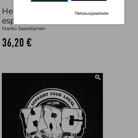
Hellraisers Crew : osa
Tietosuojaseloste
espoolaisuutta vuodesta 1990
Marko Saarelainen
36,20 €