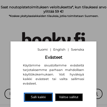
Siirry pääsisältöön
Saat noutopistetoimituksen veloituksetta*, kun tilauksesi arvo
ylittää 59 €!
*Koskee yksityisasiakkaiden tilauksia, jotka toimitetaan Suomeen.
Suomi
English
Svenska
|
|
Evästeet
Suomi
English
Svenska
|
|
Käytämme sivustollamme evästeitä
tarjotaksemme parhaan mahdollisen
käyttökokemuksen. Voit hyväksyä
kaikki evästeet tai valita sallimasi
evästeet.
Salli kaikki
Valitse sallitut