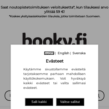
Siirry pääsisältöön
Saat noutopistetoimituksen veloituksetta*, kun tilauksesi arvo
ylittää 59 €!
*Koskee yksityisasiakkaiden tilauksia, jotka toimitetaan Suomeen.
Suomi
|
English
|
Svenska
Suomi
English
Svenska
|
|
Evästeet
Käytämme sivustollamme evästeitä
tarjotaksemme parhaan mahdollisen
käyttökokemuksen. Voit hyväksyä
kaikki evästeet tai valita sallimasi
evästeet.
Salli kaikki
Valitse sallitut