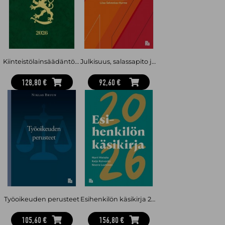
onnistuneista malleista. Rantaeskola toimii rikos- ja
prosessioikeuden yliopettajana Poliisiammattikorkeakoulussa.
Aikaisemmin hän on työskennellyt mm. syyttäjänä,
asianajotehtävissä ja oikeuslaitoksessa.
Kiinteistölainsäädäntö 2026
Julkisuus, salassapito ja tietosuoja hallintotuomioistuimissa
128,80 €
92,60 €
Työoikeuden perusteet
Esihenkilön käsikirja 2026
105,60 €
156,80 €