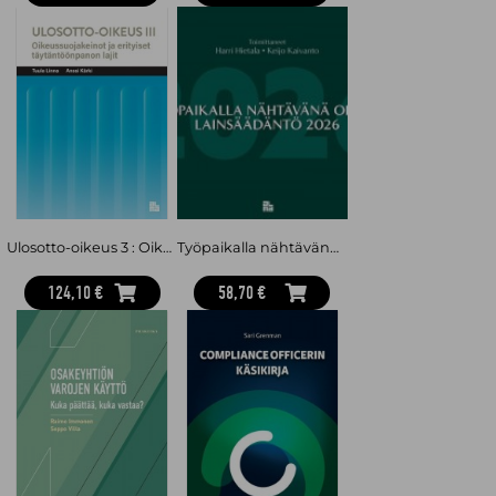
Ulosotto-oikeus 3 : Oikeussuojakeinot ja erityiset täytäntöönpanon lajit
Työpaikalla nähtävänä oltava lainsäädäntö 2026
124,10 €
58,70 €