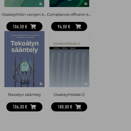
Osakeyhtiön varojen käyttö : Kuka päättää, kuka vastaa?
Compliance officerin käsikirja
106,50 €
94,00 €
Tekoälyn sääntely
Osakeyhtiölaki 2
106,30 €
180,80 €