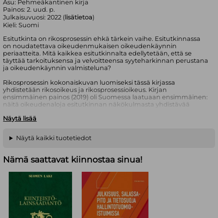
Asu:
Pehmeäkantinen kirja
Painos:
2. uud. p.
Julkaisuvuosi:
2022 (
lisätietoa
)
Kieli:
Suomi
Esitutkinta on rikosprosessin ehkä tärkein vaihe. Esitutkinnassa
on noudatettava oikeudenmukaisen oikeudenkäynnin
periaatteita. Mitä kaikkea esitutkinnalta edellytetään, että se
täyttää tarkoituksensa ja velvoitteensa syyteharkinnan perustana
ja oikeudenkäynnin valmisteluna?
Rikosprosessin kokonaiskuvan luomiseksi tässä kirjassa
yhdistetään rikosoikeus ja rikosprosessioikeus. Kirjan
ensimmäinen painos (2019) oli Suomessa laatuaan ensimmäinen:
näitä oikeudenaloja esitutkinnan näkökulmasta yhdistävää
teosta ei ollut aikaisemmin julkaistu.
Näytä lisää
Nyt julkaistava teoksen toinen, täydennetty painos on
kauttaaltaan tarkistettu ja ajantasaistettu.
Näytä kaikki tuotetiedot
Kirjoittaja on teoksen aihepiirin johtavia asiantuntijoita. Rikos ja
rikosprosessi on löytänyt muotonsa yli 20-vuotisen opetustyön
Nämä saattavat kiinnostaa sinua!
tuloksena. Teos on käyttökelpoinen sekä alan perustietojen
hankkimiseen että tietämyksen täydentämiseen ja
ajantasaistamiseen.
Dosentti Satu Rantaeskola (OTT, VT) on rikosoikeuden ja
rikosprosessioikeuden asiantuntija. Hän on toiminut lähes koko
virkauransa rikosasioiden parissa ja muodostanut laajan
kokonaiskuvan rikosprosessin kehittämiskohteista ja