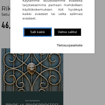
Käytämme sivustollamme evästeitä
tarjotaksemme parhaan mahdollisen
Rikos ja rikosprosessi
käyttökokemuksen. Voit hyväksyä
Satu Rantaeskola
kaikki evästeet tai valita sallimasi
evästeet.
46,10 €
Salli kaikki
Valitse sallitut
Tietosuojaseloste