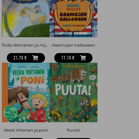
Pulla Vehnänen ja myrsky
Haamujen halloween
21,70 €
17,10 €
Veera Virtanen ja poni
Puuta!