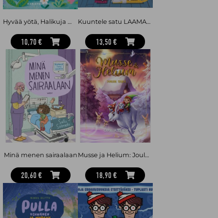
Hyvää yötä, Halikuja — silittelykirja
Kuuntele satu LAAMAT YÖKYLÄSSÄ -äänikirja 4-6 v
10,70 €
13,50 €
Minä menen sairaalaan
Musse ja Helium: Joulun taika
20,60 €
18,90 €