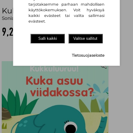
tarjotaksemme parhaan mahdollisen
Kuka asuu viidakossa?
käyttökokemuksen. Voit hyväksyä
kaikki evästeet tai valita sallimasi
Sonia Baretti
,
Mika Siimes (käänt.)
evästeet.
9,20 €
Salli kaikki
Valitse sallitut
Tietosuojaseloste