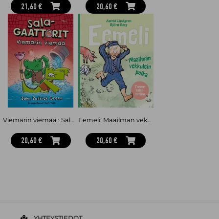
21,60 €
20,60 €
Viemärin viemää : Salagaattorit 2
Eemeli: Maailman vekkulein poika
20,60 €
20,60 €
YHTEYSTIEDOT