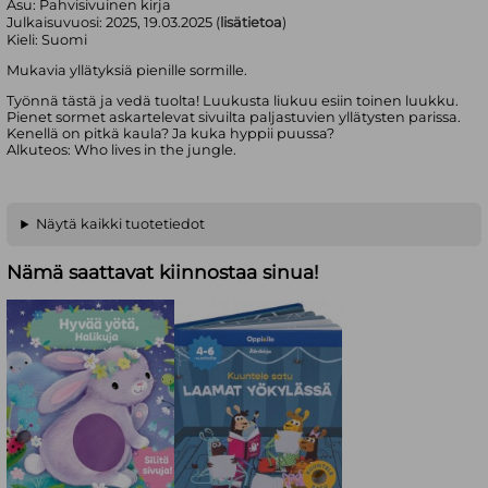
Asu:
Pahvisivuinen kirja
Julkaisuvuosi:
2025, 19.03.2025 (
lisätietoa
)
Kieli:
Suomi
Mukavia yllätyksiä pienille sormille.
Työnnä tästä ja vedä tuolta! Luukusta liukuu esiin toinen luukku.
Pienet sormet askartelevat sivuilta paljastuvien yllätysten parissa.
Kenellä on pitkä kaula? Ja kuka hyppii puussa?
Alkuteos: Who lives in the jungle.
Näytä kaikki tuotetiedot
Nämä saattavat kiinnostaa sinua!