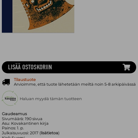
LISÄÄ OSTOSKORIIN
Tilaustuote
Arvioimme, että tuote lähetetään meiltä noin 5-8 arkipäivässä
Haluan myydä tämän tuotteen
Gaudeamus
Sivumäärä:
190
sivua
Asu:
Kovakantinen kirja
Painos:
1. p.
Julkaisuvuosi:
2017 (
lisätietoa
)
Kieli:
Suomi