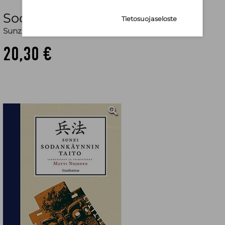
Sodankäynnin taito
Tietosuojaseloste
Sunzi
,
Matti Nojonen (suom.)
20,30 €