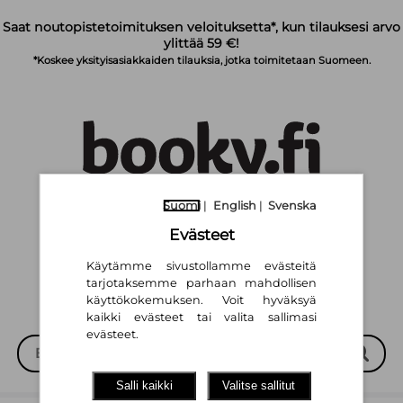
Siirry pääsisältöön
Saat noutopistetoimituksen veloituksetta*, kun tilauksesi arvo
ylittää 59 €!
*Koskee yksityisasiakkaiden tilauksia, jotka toimitetaan Suomeen.
Suomi
|
English
|
Svenska
Suomi
English
Svenska
|
|
Evästeet
Käytämme sivustollamme evästeitä
tarjotaksemme parhaan mahdollisen
käyttökokemuksen. Voit hyväksyä
kaikki evästeet tai valita sallimasi
evästeet.
Salli kaikki
Valitse sallitut