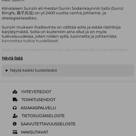
Kiinalaisen Sunzin eli mestari Sunin Sodankäynnin taito (Sunzi
Bingfa, 孫子兵法) on yli 2400 vuotta vanha johtamis- ja
strategiaklassikko.
Sunzin mukaan ihailtavinta on välttää sotia ja estää ristiriitoja
kärjistymästä. Sotia on kuitenkin aina ollut ja on myös
tulevaisuudessa, joten niiden syitä, luonnetta ja johtamista
kannattaa tutkia huolellisesti.
Sodankäynnin taidon opit ovat vaikuttaneet Kiinan dynastioiden
nousuihin ja tuhoihin. Teoksella on vankkumaton asema myös
Näytä lisää
lännessä, jossa se on innoittanut niin Napoleonia ja talvi- ja
jatkosodan kenraali Aksel Airoa kuin poliitikkoja ja
rauhanaktivistejakin. Sunzin ajatuksia opetetaan kauppa- ja
Näytä kaikki tuotetiedot
sotakorkeakouluissa ympäri maailmaa, ja liikemiehet ja urheilijat
pitävät Sunzin teosta tärkeänä strategiaoppaanaan.
Suoraan kiinan kielestä tehty suomennos perustuu
varhaisimpaan (noin 140 eaa.) ja laajimpaan tunnettuun Sunzin
YHTEYSTIEDOT
editioon. Teos sisältää myös alkuperäistekstit.
TOIMITUSEHDOT
”Erinomaisinta ei ole sata taistelua ja sata voittoa, vaan vihollisen
ASIAKASPALVELU
kukistaminen taistelutta. (…) Kun tunnet vastustajasi ja tunnet
itsesi, et ole vaarassa sadassakaan taistelussa.”
– Sodankäynnin
TIETOSUOJASELOSTE
taito, III luku
SAAVUTETTAVUUSSELOSTE
MAKSUTAVAT