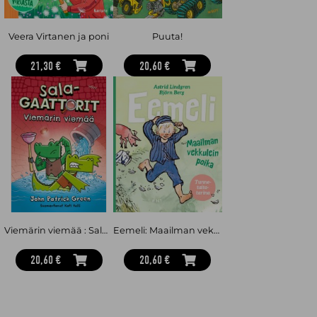
Veera Virtanen ja poni
Puuta!
21,30 €
20,60 €
Viemärin viemää : Salagaattorit 2
Eemeli: Maailman vekkulein poika
20,60 €
20,60 €