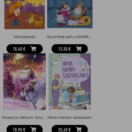
Mutakaaos
Kuuntele satu LAAMAT YÖKYLÄSSÄ -äänikirja 4-6 v
18,40 €
13,50 €
Musse ja Helium: Joulun taika
Minä menen sairaalaan
18,90 €
20,60 €