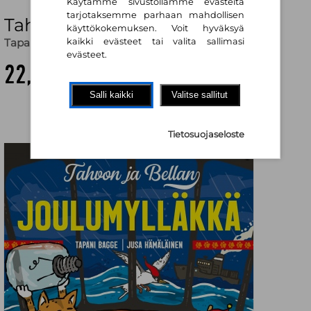
Käytämme sivustollamme evästeitä
tarjotaksemme parhaan mahdollisen
Tahvon ja Bellan joulumylläkkä
käyttökokemuksen. Voit hyväksyä
Tapani Bagge
,
Jusa Hämäläinen (kuv.)
kaikki evästeet tai valita sallimasi
evästeet.
22,70 €
Salli kaikki
Valitse sallitut
Tietosuojaseloste