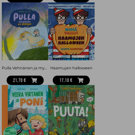
Pulla Vehnänen ja myrsky
Haamujen halloween
21,70 €
17,10 €