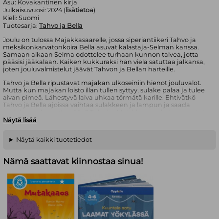
Asu:
Kovakantinen kirja
Julkaisuvuosi:
2024 (
lisätietoa
)
Kieli:
Suomi
Tuotesarja:
Tahvo ja Bella
Joulu on tulossa Majakkasaarelle, jossa siperiantiikeri Tahvo ja
meksikonkarvatonkoira Bella asuvat kalastaja-Selman kanssa.
Samaan aikaan Selma odottelee turhaan kunnon talvea, jotta
pääsisi jääkalaan. Kaiken kukkuraksi hän vielä satuttaa jalkansa,
joten jouluvalmistelut jäävät Tahvon ja Bellan harteille.
Tahvo ja Bella ripustavat majakan ulkoseiniin hienot jouluvalot.
Mutta kun majakan loisto illan tullen syttyy, sulake palaa ja tulee
aivan pimeä. Lähestyvä laiva uhkaa törmätä karille. Ehtivätkö
Tahvo ja Bella ajoissa vaihtaa sulakkeen ja lampun ja saada
majakan valon syttymään? Tuleeko Majakkasaarelle kunnon talvi
ja oikea joulu?
Näytä lisää
Tapani Baggen luoma hauska kaksikko Tahvo ja Bella on
Näytä kaikki tuotetiedot
aiemmin seikkaillut aapisessa ja lukukirjassa sekä neljässä
kuvakirjassa. Heidät on myös nähty teatterien lavoilla. Jusa
Hämäläisen upeasti kuvittama Tahvon ja Bellan joulumylläkkä
Nämä saattavat kiinnostaa sinua!
on sarjan viides kirja. Samalla se on Baggen ja Hämäläisen 12.
yhteinen kirja.