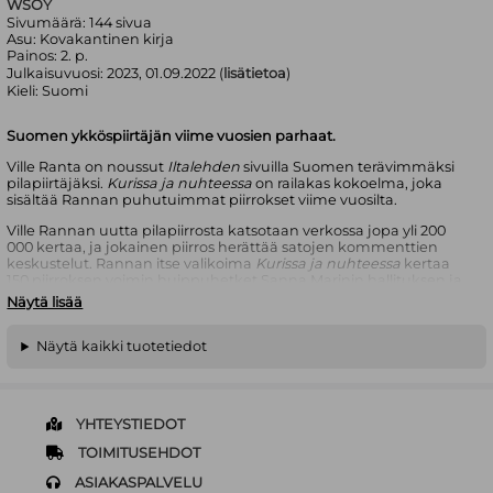
WSOY
Sivumäärä:
144
sivua
Asu:
Kovakantinen kirja
Painos:
2. p.
Julkaisuvuosi:
2023, 01.09.2022 (
lisätietoa
)
Kieli:
Suomi
Suomen ykköspiirtäjän viime vuosien parhaat.
Ville Ranta on noussut
Iltalehden
sivuilla Suomen terävimmäksi
pilapiirtäjäksi.
Kurissa ja nuhteessa
on railakas kokoelma, joka
sisältää Rannan puhutuimmat piirrokset viime vuosilta.
Ville Rannan uutta pilapiirrosta katsotaan verkossa jopa yli 200
000 kertaa, ja jokainen piirros herättää satojen kommenttien
keskustelut. Rannan itse valikoima
Kurissa ja nuhteessa
kertaa
150 piirroksen voimin huippuhetket Sanna Marinin hallituksen ja
koronapandemian vuoristorataa muistuttavilta vuosilta. Rannan
Näytä lisää
poleeminen käsittelytapa poimii olennaisen niin rajoitusten
ajasta, johtajiemme toilailuista, ilmastokatastrofista kuin
yhteiskunnan polarisoitumisestakin. Kuvat on varustettu piirtäjän
Näytä kaikki tuotetiedot
omilla taustoittavilla huomautuksilla.
Ville Rannan
(s. 1978) piirroksia on ilmestynyt
lltalehdessä
vuodesta 2019. Ranta on myös palkittu sarjakuvantekijä, jonka
YHTEYSTIEDOT
uusin teos
Kuinka valloitin Ranskan
on Kulttuuritoimituksen Petri
Hännisen sanoin ”vaikuttava sarjakuvaromaani täyttymättömistä
TOIMITUSEHDOT
unelmista, elämän tarkoituksesta ja tinkimättömän taiteilijan
pyrkimyksistä”.
ASIAKASPALVELU