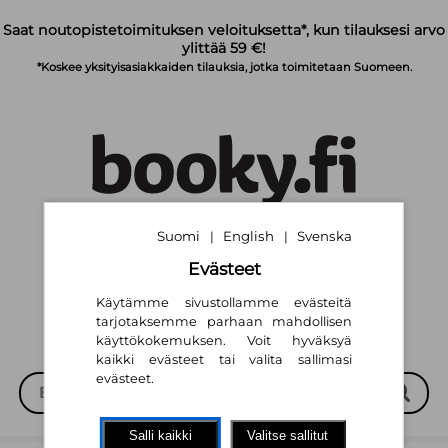
Siirry pääsisältöön
Saat noutopistetoimituksen veloituksetta*, kun tilauksesi arvo
ylittää 59 €!
*Koskee yksityisasiakkaiden tilauksia, jotka toimitetaan Suomeen.
Suomi
English
Svenska
|
|
Suomi
English
Svenska
|
|
Evästeet
Käytämme sivustollamme evästeitä
tarjotaksemme parhaan mahdollisen
käyttökokemuksen. Voit hyväksyä
kaikki evästeet tai valita sallimasi
evästeet.
Salli kaikki
Valitse sallitut