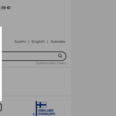
 59 €!
Suomi
English
Svenska
|
|
Tarkennettu haku