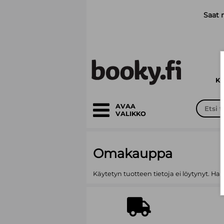
Siirry pääsisältöön
Saat 
K
AVAA
VALIKKO
Omakauppa
Käytetyn tuotteen tietoja ei löytynyt. Ha