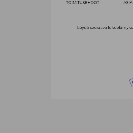
TOIMITUSEHDOT
ASI
Löydä seuraava lukuelämykses