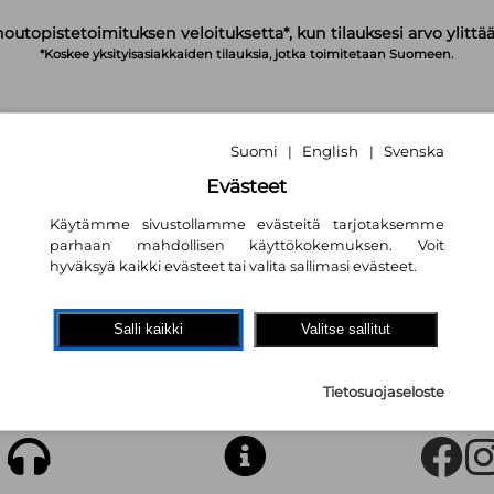
noutopistetoimituksen veloituksetta*, kun tilauksesi arvo ylittää
*Koskee yksityisasiakkaiden tilauksia, jotka toimitetaan Suomeen.
Suomi
English
Svenska
|
|
IRJAUDU
OSTOSKORI
TILAA UUTISKIRJE
Evästeet
Käytämme sivustollamme evästeitä tarjotaksemme
parhaan mahdollisen käyttökokemuksen. Voit
hyväksyä kaikki evästeet tai valita sallimasi evästeet.
Salli kaikki
Valitse sallitut
kemaasi käytettyä tuotetta ei ole olemassa tai se on jo myyty.
Tietosuojaseloste