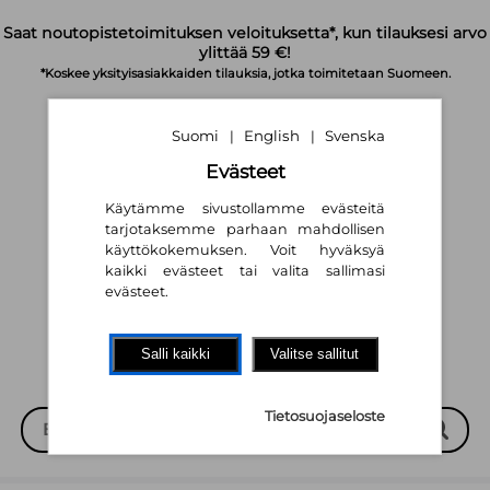
Siirry pääsisältöön
Saat noutopistetoimituksen veloituksetta*, kun tilauksesi arvo
ylittää 59 €!
*Koskee yksityisasiakkaiden tilauksia, jotka toimitetaan Suomeen.
Suomi
English
Svenska
|
|
Evästeet
Käytämme sivustollamme evästeitä
tarjotaksemme parhaan mahdollisen
käyttökokemuksen. Voit hyväksyä
Suomi
English
Svenska
|
|
kaikki evästeet tai valita sallimasi
evästeet.
Salli kaikki
Valitse sallitut
Tietosuojaseloste