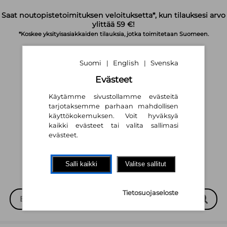
Siirry pääsisältöön
Saat noutopistetoimituksen veloituksetta*, kun tilauksesi arvo
ylittää 59 €!
*Koskee yksityisasiakkaiden tilauksia, jotka toimitetaan Suomeen.
Suomi
English
Svenska
|
|
Evästeet
Käytämme sivustollamme evästeitä
tarjotaksemme parhaan mahdollisen
käyttökokemuksen. Voit hyväksyä
Suomi
English
Svenska
|
|
kaikki evästeet tai valita sallimasi
evästeet.
Salli kaikki
Valitse sallitut
Tietosuojaseloste