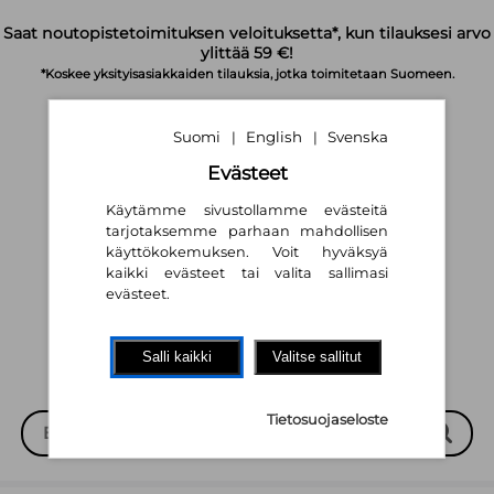
Siirry pääsisältöön
Saat noutopistetoimituksen veloituksetta*, kun tilauksesi arvo
ylittää 59 €!
*Koskee yksityisasiakkaiden tilauksia, jotka toimitetaan Suomeen.
Suomi
English
Svenska
|
|
Evästeet
Käytämme sivustollamme evästeitä
tarjotaksemme parhaan mahdollisen
käyttökokemuksen. Voit hyväksyä
Suomi
English
Svenska
|
|
kaikki evästeet tai valita sallimasi
evästeet.
Salli kaikki
Valitse sallitut
Tietosuojaseloste