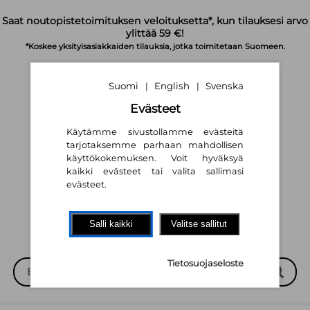
Siirry pääsisältöön
Saat noutopistetoimituksen veloituksetta*, kun tilauksesi arvo
ylittää 59 €!
*Koskee yksityisasiakkaiden tilauksia, jotka toimitetaan Suomeen.
Suomi
English
Svenska
|
|
Evästeet
Käytämme sivustollamme evästeitä
tarjotaksemme parhaan mahdollisen
käyttökokemuksen. Voit hyväksyä
Suomi
English
Svenska
|
|
kaikki evästeet tai valita sallimasi
evästeet.
Salli kaikki
Valitse sallitut
Tietosuojaseloste