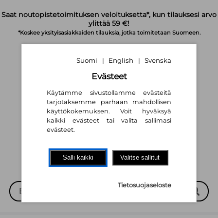
Siirry pääsisältöön
Saat noutopistetoimituksen veloituksetta*, kun tilauksesi arvo
ylittää 59 €!
*Koskee yksityisasiakkaiden tilauksia, jotka toimitetaan Suomeen.
Suomi
English
Svenska
|
|
Evästeet
Käytämme sivustollamme evästeitä
tarjotaksemme parhaan mahdollisen
käyttökokemuksen. Voit hyväksyä
Suomi
English
Svenska
|
|
kaikki evästeet tai valita sallimasi
evästeet.
Salli kaikki
Valitse sallitut
Tietosuojaseloste