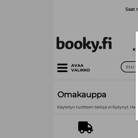
Siirry pääsisältöön
Saat 
K
AVAA
VALIKKO
Omakauppa
Käytetyn tuotteen tietoja ei löytynyt. Ha