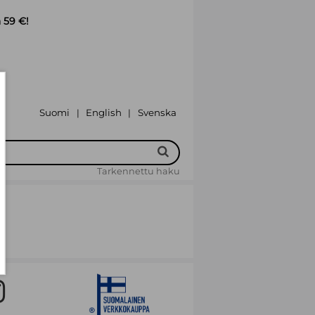
 59 €!
Suomi
English
Svenska
|
|
Tarkennettu haku