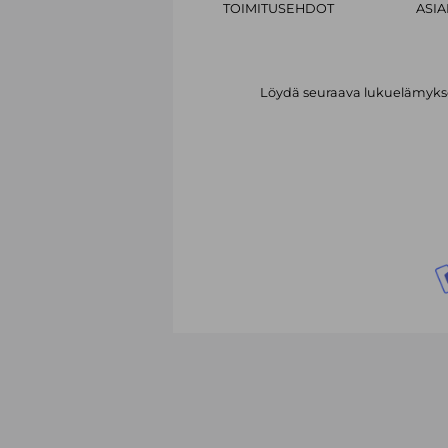
TOIMITUSEHDOT
ASI
Löydä seuraava lukuelämykses