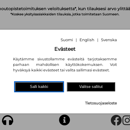
noutopistetoimituksen veloituksetta*, kun tilauksesi arvo ylittää
*Koskee yksityisasiakkaiden tilauksia, jotka toimitetaan Suomeen.
Suomi
English
Svenska
|
|
IRJAUDU
OSTOSKORI
TILAA UUTISKIRJE
Evästeet
Käytämme sivustollamme evästeitä tarjotaksemme
parhaan mahdollisen käyttökokemuksen. Voit
hyväksyä kaikki evästeet tai valita sallimasi evästeet.
Salli kaikki
Valitse sallitut
kemaasi käytettyä tuotetta ei ole olemassa tai se on jo myyty.
Tietosuojaseloste